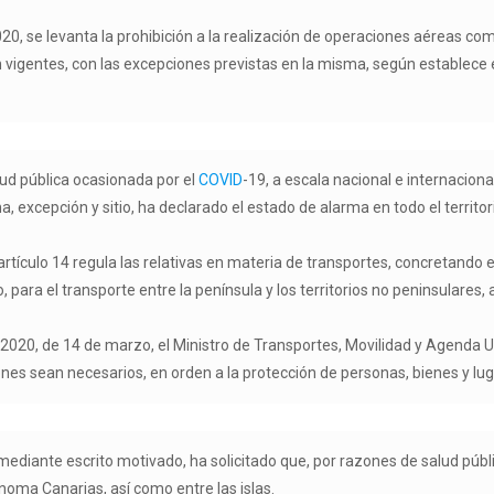
, se levanta la prohibición a la realización de operaciones aéreas comer
igentes, con las excepciones previstas en la misma, según establece 
lud pública ocasionada por el
COVID
-19, a escala nacional e internaciona
a, excepción y sitio, ha declarado el estado de alarma en todo el territori
rtículo 14 regula las relativas en materia de transportes, concretando en
 para el transporte entre la península y los territorios no peninsulares,
463/2020, de 14 de marzo, el Ministro de Transportes, Movilidad y Agen
ones sean necesarios, en orden a la protección de personas, bienes y lu
diante escrito motivado, ha solicitado que, por razones de salud públi
oma Canarias, así como entre las islas.