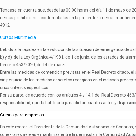
Téngase en cuenta que, desde las 00:00 horas del día 11 de mayo de 2020
demás prohibiciones contempladas en la presente Orden se mantienen v
4912
Cursos Multimedia
Debido a la rapidez en la evolución de la situación de emergencia de sa
b) y d), de la Ley Orgánica 4/1981, de 1 de junio, de los estados de alarm
Decreto 463/2020, de 14 de marzo.
Entre las medidas de contención previstas en el Real Decreto citado, el a
sin perjuicio de las medidas concretas recogidas en el indicado precepto,
unos criterios específicos.
Por su parte, de acuerdo con los artículos 4 y 14.1 del Real Decreto 
responsabilidad, queda habilitada para dictar cuantos actos y disposici
Cursos para empresas
En este marco, el Presidente de la Comunidad Autónoma de Canarias, me
conexiones aéreas y marítimas entre la península y la Comunidad Autón