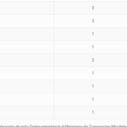
3
3
1
1
2
1
1
1
1
licación de esta Orden ministerial al Ministerio de Transportes Movilid