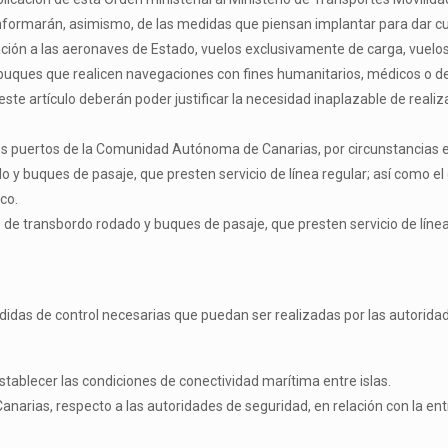
nformarán, asimismo, de las medidas que piensan implantar para dar cum
icación a las aeronaves de Estado, vuelos exclusivamente de carga, vuel
s buques que realicen navegaciones con fines humanitarios, médicos o 
ste artículo deberán poder justificar la necesidad inaplazable de realiza
los puertos de la Comunidad Autónoma de Canarias, por circunstancias e
 y buques de pasaje, que presten servicio de línea regular; así como
co.
 de transbordo rodado y buques de pasaje, que presten servicio de líne
idas de control necesarias que puedan ser realizadas por las autorid
tablecer las condiciones de conectividad marítima entre islas.
rias, respecto a las autoridades de seguridad, en relación con la entra