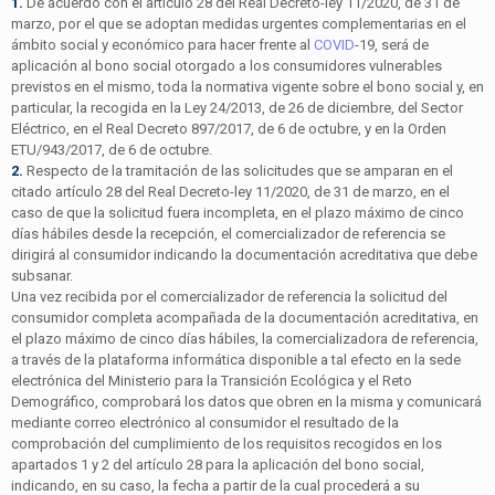
1.
De acuerdo con el artículo 28 del Real Decreto-ley 11/2020, de 31 de
marzo, por el que se adoptan medidas urgentes complementarias en el
ámbito social y económico para hacer frente al
COVID
-19, será de
aplicación al bono social otorgado a los consumidores vulnerables
previstos en el mismo, toda la normativa vigente sobre el bono social y, en
particular, la recogida en la Ley 24/2013, de 26 de diciembre, del Sector
Eléctrico, en el Real Decreto 897/2017, de 6 de octubre, y en la Orden
ETU/943/2017, de 6 de octubre.
2.
Respecto de la tramitación de las solicitudes que se amparan en el
citado artículo 28 del Real Decreto-ley 11/2020, de 31 de marzo, en el
caso de que la solicitud fuera incompleta, en el plazo máximo de cinco
días hábiles desde la recepción, el comercializador de referencia se
dirigirá al consumidor indicando la documentación acreditativa que debe
subsanar.
Una vez recibida por el comercializador de referencia la solicitud del
consumidor completa acompañada de la documentación acreditativa, en
el plazo máximo de cinco días hábiles, la comercializadora de referencia,
a través de la plataforma informática disponible a tal efecto en la sede
electrónica del Ministerio para la Transición Ecológica y el Reto
Demográfico, comprobará los datos que obren en la misma y comunicará
mediante correo electrónico al consumidor el resultado de la
comprobación del cumplimiento de los requisitos recogidos en los
apartados 1 y 2 del artículo 28 para la aplicación del bono social,
indicando, en su caso, la fecha a partir de la cual procederá a su