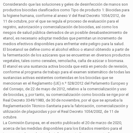
Considerando que las soluciones y geles de desinfección de manos son
productos biocidas clasificados como Tipo de producto 1: Biocidas para
la higiene humana, conforme al anexo V del Real Decreto 1054/2012, de
11 de octubre, por el que se regula el proceso de evaluación para el
registro, autorización y comercialización de biocidas, así como los
riesgos de salud pública derivados de un posible desabastecimiento de
etanol, es necesario adoptar medidas que permitan un incremento de
medios efectivos disponibles para enfrentar este peligro para la salud.
El bioetanol se define como el alcohol etílico o etanol obtenido a partir de
la fermentación de los azúcares que se encuentran en diversos productos
vegetales, tales como cereales, remolacha, caña de azúcar o biomasa.
El etanol es una sustancia activa biocida que está en periodo de revisión,
conforme al programa de trabajo para el examen sistemático de todas las
sustancias activas existentes contenidas en los biocidas que se
mencionan en el Reglamento (UE) n.º 528/2012 del Parlamento Europeo y
del Consejo, de 22 de mayo de 2012, relativo a la comercialización y uso
de biocidas, y, por tanto, su comercialización como biocida se rige por el
Real Decreto 3349/1983, de 30 de noviembre, por el que se aprueba la
Reglamentación Técnico-Sanitaria para la fabricación, comercialización y
utilización de plaguicidas y por el Real Decreto 1054/2002, de 11 de
octubre.
La Comisión Europea, en el escrito publicado el 20 de marzo de 2020,
acerca de las medidas disponibles para los Estados miembro para el