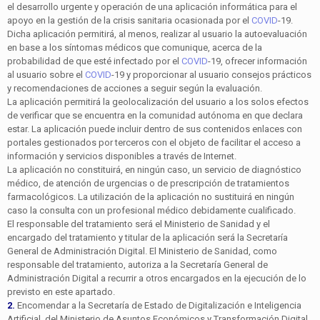
el desarrollo urgente y operación de una aplicación informática para el
apoyo en la gestión de la crisis sanitaria ocasionada por el
COVID
-19.
Dicha aplicación permitirá, al menos, realizar al usuario la autoevaluación
en base a los síntomas médicos que comunique, acerca de la
probabilidad de que esté infectado por el
COVID
-19, ofrecer información
al usuario sobre el
COVID
-19 y proporcionar al usuario consejos prácticos
y recomendaciones de acciones a seguir según la evaluación.
La aplicación permitirá la geolocalización del usuario a los solos efectos
de verificar que se encuentra en la comunidad autónoma en que declara
estar. La aplicación puede incluir dentro de sus contenidos enlaces con
portales gestionados por terceros con el objeto de facilitar el acceso a
información y servicios disponibles a través de Internet.
La aplicación no constituirá, en ningún caso, un servicio de diagnóstico
médico, de atención de urgencias o de prescripción de tratamientos
farmacológicos. La utilización de la aplicación no sustituirá en ningún
caso la consulta con un profesional médico debidamente cualificado.
El responsable del tratamiento será el Ministerio de Sanidad y el
encargado del tratamiento y titular de la aplicación será la Secretaría
General de Administración Digital. El Ministerio de Sanidad, como
responsable del tratamiento, autoriza a la Secretaría General de
Administración Digital a recurrir a otros encargados en la ejecución de lo
previsto en este apartado.
2.
Encomendar a la Secretaría de Estado de Digitalización e Inteligencia
Artificial, del Ministerio de Asuntos Económicos y Transformación Digital,