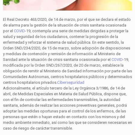
El Real Decreto 463/2020, de 14 de marzo, por el que se declara el estado
de alarma para la gestión de la situación de crisis sanitaria ocasionada
por el
COVID
-19, contempla una serie de medidas dirigidas a proteger la
salud y seguridad de los ciudadanos, contener la progresión de la
enfermedad y reforzar el sistema de salud pública. En este sentido, la
Orden SND/234/2020, de 15 de marzo, sobre adopción de disposiciones
y medidas de contención y remisión de información al Ministerio de
Sanidad ante la situación de crisis sanitaria ocasionada por el
COVID
-19,
modificada por la Orden SND/267/2020, de 20 de marzo, establece la
obligación de remitir al Ministerio de Sanidad información por parte de las
Comunidades Autónomas, centros hospitalarios públicos y determinados
centros hospitalarios privados.
Ciberseguridad
Adicionalmente, el artículo tercero de la Ley Orgánica 3/1986, de 14 de
abril, de Medidas Especiales en Materia de Salud Pública, dispone que,
con el fin de controlar las enfermedades transmisibles, la autoridad
sanitaria, además de realizar las acciones preventivas generales, podrá
adoptar las medidas oportunas para el control de los enfermos, de las
personas que estén o hayan estado en contacto con los mismos y del
medio ambiente inmediato, así como las que se consideren necesarias en
caso de riesgo de carácter transmisible.