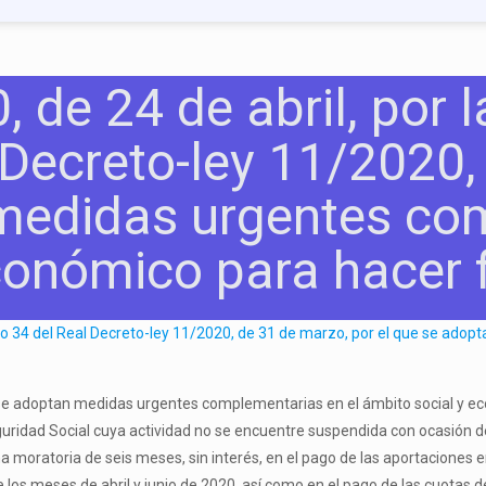
de 24 de abril, por la
l Decreto-ley 11/2020,
medidas urgentes co
conómico para hacer 
ue se adoptan medidas urgentes complementarias en el ámbito social y e
eguridad Social cuya actividad no se encuentre suspendida con ocasión 
na moratoria de seis meses, sin interés, en el pago de las aportaciones 
os meses de abril y junio de 2020, así como en el pago de las cuotas d