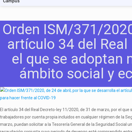
Campus
Orden ISM/371/2020, 
artículo 34 del Rea
el que se adoptan 
ámbito social y e
El artículo 34 del Real Decreto-ley 11/2020, de 31 de marzo, por el q
trabajadores por cuenta propia incluidos en cualquier régimen de la S
marzo, puedan solicitar a la Tesorería General de la Seguridad Social u
recaudación conjunta cuyo periodo de devengo esté comprendido entre l