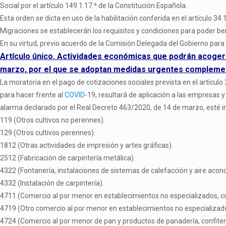
Social por el artículo 149.1.17.ª de la Constitución Española.
Esta orden se dicta en uso de la habilitación conferida en el artículo 3
Migraciones se establecerán los requisitos y condiciones para poder ben
En su virtud, previo acuerdo de la Comisión Delegada del Gobierno par
Artículo único. Actividades económicas que podrán acogerse
marzo, por el que se adoptan medidas urgentes complement
La moratoria en el pago de cotizaciones sociales prevista en el artícu
para hacer frente al
COVID
-19, resultará de aplicación a las empresas
alarma declarado por el Real Decreto 463/2020, de 14 de marzo, esté in
119 (Otros cultivos no perennes).
129 (Otros cultivos perennes).
1812 (Otras actividades de impresión y artes gráficas).
2512 (Fabricación de carpintería metálica).
4322 (Fontanería, instalaciones de sistemas de calefacción y aire acon
4332 (Instalación de carpintería).
4711 (Comercio al por menor en establecimientos no especializados, co
4719 (Otro comercio al por menor en establecimientos no especializad
4724 (Comercio al por menor de pan y productos de panadería, confiterí