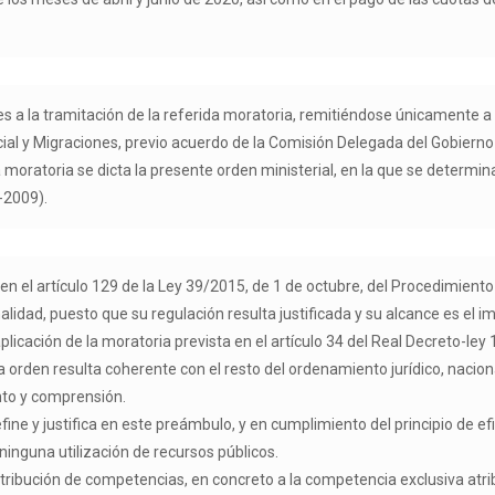
s a la tramitación de la referida moratoria, remitiéndose únicamente a 
cial y Migraciones, previo acuerdo de la Comisión Delegada del Gobier
sa moratoria se dicta la presente orden ministerial, en la que se determ
-2009).
 en el artículo 129 de la Ley 39/2015, de 1 de octubre, del Procedimien
nalidad, puesto que su regulación resulta justificada y su alcance es el 
plicación de la moratoria prevista en el artículo 34 del Real Decreto-le
sta orden resulta coherente con el resto del ordenamiento jurídico, naci
ento y comprensión.
define y justifica en este preámbulo, y en cumplimiento del principio de e
inguna utilización de recursos públicos.
tribución de competencias, en concreto a la competencia exclusiva atr