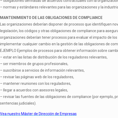
–
obligaciones derivadas de acuerdos contractuales con la organizació
–
normas y estándares relevantes para las organizaciones y la industria
MANTENIMIENTO DE LAS OBLIGACIONES DE
COMPLIANCE
Las organizaciones deberían disponer de procesos que identifiquen no
legislación, los códigos y otras obligaciones de
compliance
para asegura
organizaciones deberían tener procesos para evaluar el impacto de los
implementar cualquier cambio en la gestión de las obligaciones de
com
EJEMPLO Ejemplos de procesos para obtener información sobre cambios
–
estar en las listas de distribución de los reguladores relevantes,
–
ser miembros de grupos profesionales,
–
suscribirse a servicios de información
–
revisar las páginas web de los reguladores,
–
mantener reuniones con los reguladores,
–
llegar a acuerdos con asesores legales,
–
revisar las fuentes de las obligaciones de
compliance
(por ejemplo, p
sentencias judiciales).
Vea nuestro Máster de Dirección de Empresas