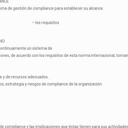
ANCE
stema de gestión de
compliance
para establecer su alcance.
nternas
–
los requisitos
RNO
 continuamente un sistema de
ciones, de acuerdo con los requisitos de esta norma internacional, toman
te y de recursos adecuados.
vos, estrategia y riesgos de
compliance
de la organización.
 de
compliance
y las implicaciones que éstas tienen para sus actividade