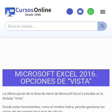
Listado Cursos
Cursos superi
Canal Youtub
MICROSOFT EXCEL 2016.
OPCIONES DE “VISTA”
La última opción de la línea de menú de Microsoft Excel a estudiar es la
titulada “Vista”.
Desde estas herramientas, como el nombre indica, permite gestionar las
vistas del documento de la hoja de cálculo.