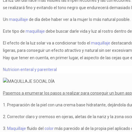
La luz del día hace más visibles las imperfecciones y las correccion
se realizará fino y evitando el tono negro que endurecerá demasiado 
Un
maquillaje
de día debe haber ver a la mujer lo más natural posible.
Este tipo de
maquillaje
debe buscar darle vida y luz al rostro dentro d
El efecto de la luz solar va a condicionar todo el
maquillaje
destacando 
ligeras, para conseguir un efecto atractivo y natural sin ser excesiva
Hay que tener en cuenta, en primer lugar, el aspecto de las cejas que
Nutricion enteral y parenteral
Pasemos a enumerar los pasos a realizar para conseguir un buen aspe
1. Preparación de la piel con una crema base hidratante, dejándola du
2. Corrector claro y cremoso en ojeras, aletas de la nariz y la zona oscur
3.
Maquillaje
fluido del
color
más parecido al de la propia piel aplicado