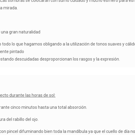
es. Las sombras se colocarán con sumo cuidado y mucho esmero para esf
la mirada.
e una gran naturalidad
todo lo que hagamos obligando a la utilización de tonos suaves y cálido
mente pintado
 estando descuidadas desproporcionan los rasgos y la expresión.
cto durante las horas de sol:
rante cinco minutos hasta una total absorción.
a del rabillo del ojo.
 con pincel difuminando bien toda la mandíbula ya que el cuello de día no