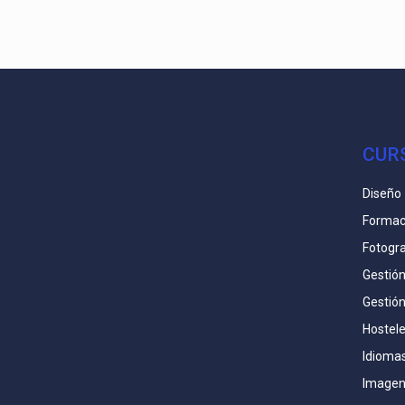
CUR
Diseño
Formac
Fotogra
Gestió
Gestió
Hostele
Idioma
Imagen