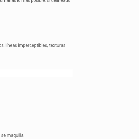
umarlas lo más posible. El delineado
s, líneas imperceptibles, texturas
 se maquilla.