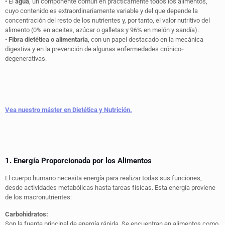
• El
agua
, un componente común en prácticamente todos los alimentos,
cuyo contenido es extraordinariamente variable y del que depende la
concentración del resto de los nutrientes y, por tanto, el valor nutritivo del
alimento (0% en aceites, azúcar o galletas y 96% en melón y sandía).
•
Fibra dietética o alimentaria
, con un papel destacado en la mecánica
digestiva y en la prevención de algunas enfermedades crónico‐
degenerativas.
Vea nuestro máster en Dietética y Nutrición.
1. Energía Proporcionada por los Alimentos
El cuerpo humano necesita energía para realizar todas sus funciones,
desde actividades metabólicas hasta tareas físicas. Esta energía proviene
de los macronutrientes:
Carbohidratos:
Son la fuente principal de energía rápida. Se encuentran en alimentos como