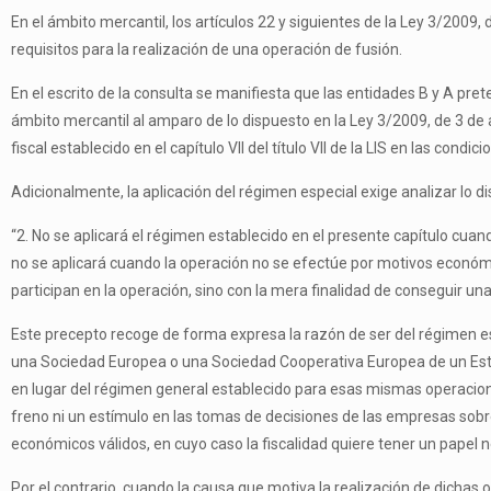
En el ámbito mercantil, los artículos 22 y siguientes de la Ley 3/2009
requisitos para la realización de una operación de fusión.
En el escrito de la consulta se manifiesta que las entidades B y A pret
ámbito mercantil al amparo de lo dispuesto en la Ley 3/2009, de 3 de a
fiscal establecido en el capítulo VII del título VII de la LIS en las condi
Adicionalmente, la aplicación del régimen especial exige analizar lo dis
“2. No se aplicará el régimen establecido en el presente capítulo cuand
no se aplicará cuando la operación no se efectúe por motivos económic
participan en la operación, sino con la mera finalidad de conseguir una 
Este precepto recoge de forma expresa la razón de ser del régimen esp
una Sociedad Europea o una Sociedad Cooperativa Europea de un Estad
en lugar del régimen general establecido para esas mismas operaciones
freno ni un estímulo en las tomas de decisiones de las empresas sob
económicos válidos, en cuyo caso la fiscalidad quiere tener un papel 
Por el contrario, cuando la causa que motiva la realización de dichas 