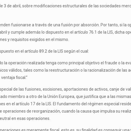
, de 3 de abril, sobre modificaciones estructurales de las sociedades mer
enden fusionarse a través de una fusión por absorción. Por tanto, si la 
bril y cumple además lo dispuesto en el artículo 76.1 de la LIS, dicha 
ciones y requisitos exigidos en el mismo.
puesto en el artículo 89.2 de la LIS según el cual:
o la operación realizada tenga como principal objetivo el fraude o la evas
os válidos, tales como la reestructuración o la racionalización de las 
ventaja fiscal.”
ecial de las fusiones, escisiones, aportaciones de activos, canje de val
o miembro a otro de la Unión Europea, que justifica que a las mismas 
 en el artículo 17 de la LIS. El fundamento del régimen especial reside
re operaciones de reorganización, cuando la causa que impulsa su reali
neutral en esas operaciones.
operaciones es meramente fiscal, esto es, su finalidad es conseguir una 