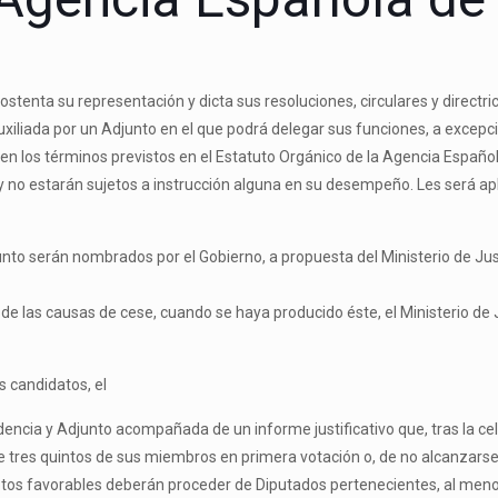
ostenta su representación y dicta sus resoluciones, circulares y directri
xiliada por un Adjunto en el que podrá delegar sus funciones, a excepci
mas en los términos previstos en el Estatuto Orgánico de la Agencia Españ
o estarán sujetos a instrucción alguna en su desempeño. Les será aplicab
unto serán nombrados por el Gobierno, a propuesta del Ministerio de Ju
e las causas de cese, cuando se haya producido éste, el Ministerio de Jus
s candidatos, el
encia y Adjunto acompañada de un informe justificativo que, tras la cel
 de tres quintos de sus miembros en primera votación o, de no alcanzars
otos favorables deberán proceder de Diputados pertenecientes, al meno