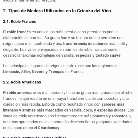
ayuda a mantener su frescura.
2. Tipos de Madera Utilizados en la Crianza del Vino
2.1. Roble Francés
El
roble francés
es uno de los más prestigiosos y costosos para la
elaboración de barriles. Su grano fino y su textura densa permiten una
oxigenación más controlada y una
transferencia de sabores
más sutil y
elegante. Los vinos envejecidos en barriles de roble francés suelen
desarrollar
aromas complejos
de
vainilla, especias y tostado suave
.
Los principales lugares de origen de este roble son las regiones de
Limousin, Allier, Nevers y Tronçais
en Francia.
2.2. Roble Americano
El
roble americano
es más poroso y tiene un grano más grueso que el roble
francés, lo que resulta en una mayor transferencia de compuestos y una
oxidación más rápida. Esto da como resultado vinos con
sabores más
intensos y aromas más marcados
de
vainilla, coco, y especias dulces
. Los
vinos de roble americano son frecuentemente más
potentes y robustos
, y
son muy apreciados en la elaboración de vinos tintos y algunas variedades
de blancos como el
Chardonnay
.