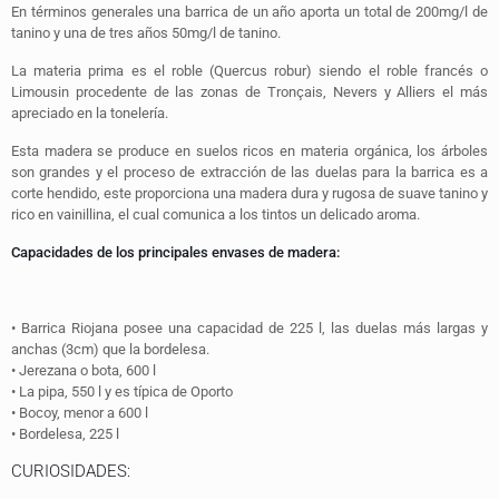
En términos generales una barrica de un año aporta un total de 200mg/l de
tanino y una de tres años 50mg/l de tanino.
La materia prima es el roble (Quercus robur) siendo el roble francés o
Limousin procedente de las zonas de Tronçais, Nevers y Alliers el más
apreciado en la tonelería.
Esta madera se produce en suelos ricos en materia orgánica, los árboles
son grandes y el proceso de extracción de las duelas para la barrica es a
corte hendido, este proporciona una madera dura y rugosa de suave tanino y
rico en vainillina, el cual comunica a los tintos un delicado aroma.
Capacidades de los principales envases de madera:
• Barrica Riojana posee una capacidad de 225 l, las duelas más largas y
anchas (3cm) que la bordelesa.
• Jerezana o bota, 600 l
• La pipa, 550 l y es típica de Oporto
• Bocoy, menor a 600 l
• Bordelesa, 225 l
CURIOSIDADES: