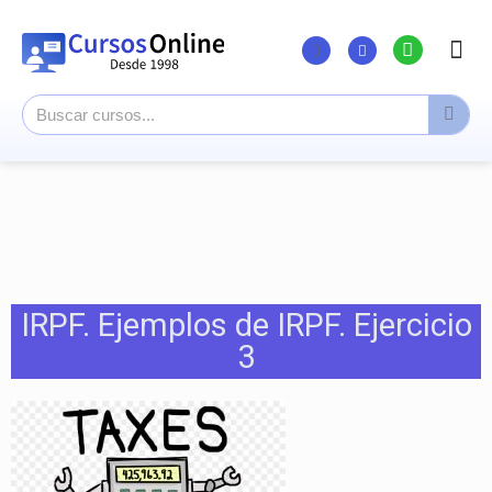
Listado Curs
Cursos su
Canal You
IRPF. Ejemplos de IRPF. Ejercicio
3