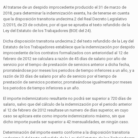
Al tratarse de un despido improcedente producido el 31 de marzo de
2018, para determinar la indemnización exenta, ha de tenerse en cuenta
que la disposición transitoria undecima.2 del Real Decreto Legislativo
2/2015, de 23 de octubre, por el que se aprueba el texto refundido de la
Ley del Estatuto de los Trabajadores (BOE del 24).
Dicha disposición transitoria undecima.2 del texto refundido de la Ley del
Estatuto de los Trabajadores establece que la indemnización por despido
improcedente de los contratos formalizados con anterioridad al 12 de
febrero de 2012 se calculara a razón de 45 días de salario por año de
servicio por el tiempo de prestación de servicios anterior a dicha fecha,
prorrateándose por meses los periodos de tiempo inferiores a un año, y a
razón de 33 días de salario por año de servicio por el tiempo de
prestación de servicios posterior, prorrateándose igualmente por meses
los periodos de tiempo inferiores a un año.
El importe indemnizatorio resultante no podrá ser superior a 720 días de
salario, salvo que del cálculo de la indemnización por el periodo anterior
al 12 de febrero de 2012 resultase un numero de días superior, en cuyo
caso se aplicara este como importe indemnizatorio máximo, sin que
dicho importe pueda ser superior a 42 mensualidades, en ningún caso.
Determinación del importe exento conforme a la disposición transitoria