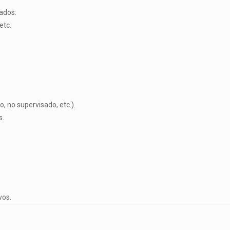
ados.
etc.
 no supervisado, etc.).
s.
vos.