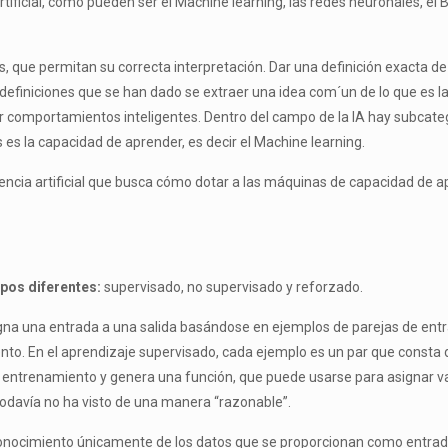
ificial, como pueden ser el Machine learning, las redes neuronales, el B
 que permitan su correcta interpretación. Dar una definición exacta de lo
finiciones que se han dado se extraer una idea com´un de lo que es la intel
r comportamientos inteligentes. Dentro del campo de la IA hay subcate
es la capacidad de aprender, es decir el Machine learning.
gencia artificial que busca cómo dotar a las máquinas de capacidad de 
pos diferentes:
supervisado, no supervisado y reforzado.
igna una entrada a una salida basándose en ejemplos de parejas de entr
o. En el aprendizaje supervisado, cada ejemplo es un par que consta de
 entrenamiento y genera una función, que puede usarse para asignar val
 todavía no ha visto de una manera “razonable”.
onocimiento únicamente de los datos que se proporcionan como entrada,