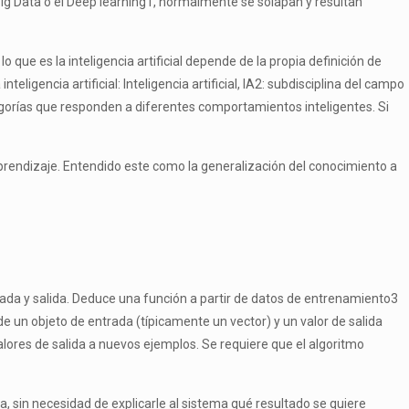
ig Data o el Deep learning
1
, normalmente se solapan y resultan
 que es la inteligencia artificial depende de la propia definición de
igencia artificial: Inteligencia artificial, IA
2
: subdisciplina del campo
gorías que responden a diferentes comportamientos inteligentes. Si
aprendizaje. Entendido este como la generalización del conocimiento a
ada y salida. Deduce una función a partir de datos de entrenamiento
3
 un objeto de entrada (típicamente un vector) y un valor de salida
ores de salida a nuevos ejemplos. Se requiere que el algoritmo
 sin necesidad de explicarle al sistema qué resultado se quiere