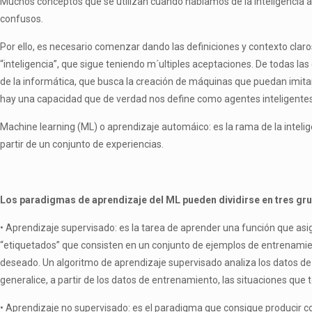
Muchos conceptos que se utilizan cuando hablamos de la inteligencia art
confusos.
Por ello, es necesario comenzar dando las definiciones y contexto claros,
“inteligencia”, que sigue teniendo m´ultiples aceptaciones. De todas las de
de la informática, que busca la creación de máquinas que puedan imita
hay una capacidad que de verdad nos define como agentes inteligentes 
Machine learning (ML) o aprendizaje automáico: es la rama de la inteli
partir de un conjunto de experiencias.
Los paradigmas de aprendizaje del ML pueden dividirse en tres gru
• Aprendizaje supervisado: es la tarea de aprender una función que as
“etiquetados” que consisten en un conjunto de ejemplos de entrenamient
deseado. Un algoritmo de aprendizaje supervisado analiza los datos de
generalice, a partir de los datos de entrenamiento, las situaciones que
• Aprendizaje no supervisado: es el paradigma que consigue producir c