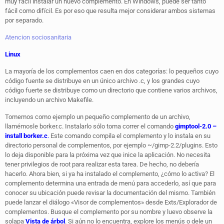
muy fácil instalar un nuevo complemento. En Windows, puede ser tanto
fácil como difícil. Es por eso que resulta mejor considerar ambos sistemas
por separado.
Atencion sociosanitaria
Linux
La mayoría de los complementos caen en dos categorías: lo pequeños cuyo
código fuente se distribuye en un único archivo .c, y los grandes cuyo
código fuerte se distribuye como un directorio que contiene varios archivos,
incluyendo un archivo Makefile.
Tomemos como ejemplo un pequeño complemento de un archivo,
llamémosle borker.c. Instalarlo sólo toma correr el comando
gimptool-2.0 –
install borker.c
.
Este comando compila el complemento y lo instala en su
directorio personal de complementos, por ejemplo ~/gimp-2.2/plugins. Esto
lo deja disponible para la próxima vez que inice la aplicación. No necesita
tener privilegios de root para realizar esta tarea. De hecho, no debería
hacerlo. Ahora bien, si ya ha instalado el complemento, ¿cómo lo activa? El
complemento determina una entrada de menú para accederlo, así que para
conocer su ubicación puede revisar la documentación del mismo. También
puede lanzar el diálogo «Visor de complementos» desde Exts/Explorador de
complementos. Busque el complemento por su nombre y luevo observe la
solapa
Vista de árbol
. Si aún no lo encuentra, explore los menús o dele un