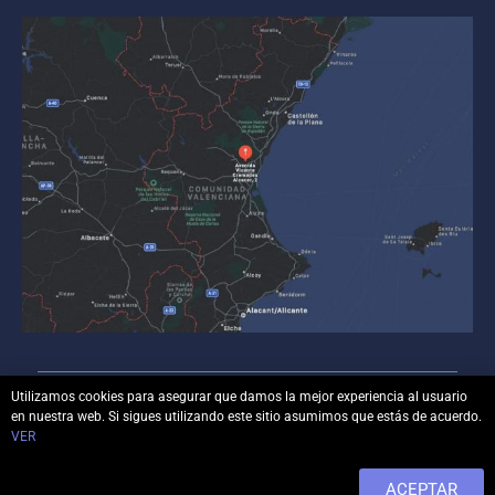
Utilizamos cookies para asegurar que damos la mejor experiencia al usuario
en nuestra web. Si sigues utilizando este sitio asumimos que estás de acuerdo.
© Copyright
luisbonilla.com
– Todos los derechos
VER
reservados.
ACEPTAR