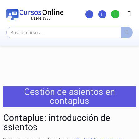
Listado Curs
Cursos su
Canal You
Gestión de asientos en
contaplus
Contaplus: introducción de
asientos