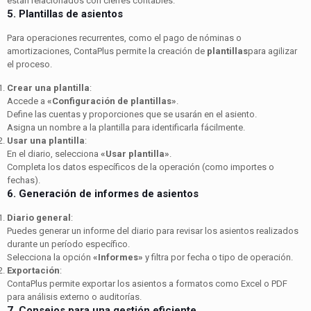
están relacionados con cierres contables.
5. Plantillas de asientos
Para operaciones recurrentes, como el pago de nóminas o
amortizaciones, ContaPlus permite la creación de
plantillas
para agilizar
el proceso.
Crear una plantilla
:
Accede a
«Configuración de plantillas»
.
Define las cuentas y proporciones que se usarán en el asiento.
Asigna un nombre a la plantilla para identificarla fácilmente.
Usar una plantilla
:
En el diario, selecciona
«Usar plantilla»
.
Completa los datos específicos de la operación (como importes o
fechas).
6. Generación de informes de asientos
Diario general
:
Puedes generar un informe del diario para revisar los asientos realizados
durante un período específico.
Selecciona la opción
«Informes»
y filtra por fecha o tipo de operación.
Exportación
:
ContaPlus permite exportar los asientos a formatos como Excel o PDF
para análisis externo o auditorías.
7. Consejos para una gestión eficiente