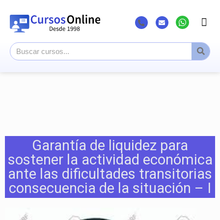
Listado Curs
Cursos su
Canal You
Garantía de liquidez para
sostener la actividad económica
ante las dificultades transitorias
consecuencia de la situación – I