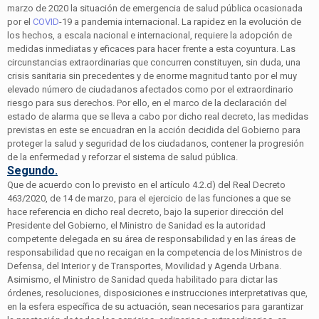
marzo de 2020 la situación de emergencia de salud pública ocasionada
por el
COVID
-19 a pandemia internacional. La rapidez en la evolución de
los hechos, a escala nacional e internacional, requiere la adopción de
medidas inmediatas y eficaces para hacer frente a esta coyuntura. Las
circunstancias extraordinarias que concurren constituyen, sin duda, una
crisis sanitaria sin precedentes y de enorme magnitud tanto por el muy
elevado número de ciudadanos afectados como por el extraordinario
riesgo para sus derechos. Por ello, en el marco de la declaración del
estado de alarma que se lleva a cabo por dicho real decreto, las medidas
previstas en este se encuadran en la acción decidida del Gobierno para
proteger la salud y seguridad de los ciudadanos, contener la progresión
de la enfermedad y reforzar el sistema de salud pública.
Segundo.
Que de acuerdo con lo previsto en el artículo 4.2.d) del Real Decreto
463/2020, de 14 de marzo, para el ejercicio de las funciones a que se
hace referencia en dicho real decreto, bajo la superior dirección del
Presidente del Gobierno, el Ministro de Sanidad es la autoridad
competente delegada en su área de responsabilidad y en las áreas de
responsabilidad que no recaigan en la competencia de los Ministros de
Defensa, del Interior y de Transportes, Movilidad y Agenda Urbana.
Asimismo, el Ministro de Sanidad queda habilitado para dictar las
órdenes, resoluciones, disposiciones e instrucciones interpretativas que,
en la esfera específica de su actuación, sean necesarios para garantizar