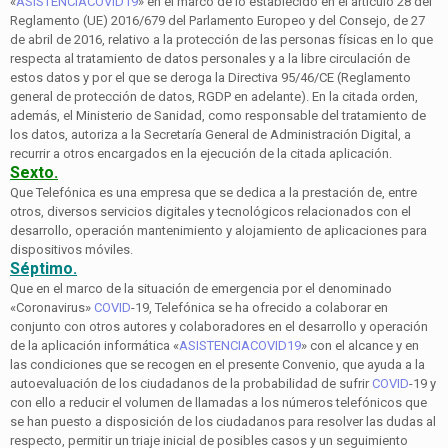
«
ASISTENCIACOVID19
» en el marco de lo establecido en el artículo 28 del
Reglamento (UE) 2016/679 del Parlamento Europeo y del Consejo, de 27
de abril de 2016, relativo a la protección de las personas físicas en lo que
respecta al tratamiento de datos personales y a la libre circulación de
estos datos y por el que se deroga la Directiva 95/46/CE (Reglamento
general de protección de datos, RGDP en adelante). En la citada orden,
además, el Ministerio de Sanidad, como responsable del tratamiento de
los datos, autoriza a la Secretaría General de Administración Digital, a
recurrir a otros encargados en la ejecución de la citada aplicación.
Sexto.
Que Telefónica es una empresa que se dedica a la prestación de, entre
otros, diversos servicios digitales y tecnológicos relacionados con el
desarrollo, operación mantenimiento y alojamiento de aplicaciones para
dispositivos móviles.
Séptimo.
Que en el marco de la situación de emergencia por el denominado
«Coronavirus»
COVID
-19, Telefónica se ha ofrecido a colaborar en
conjunto con otros autores y colaboradores en el desarrollo y operación
de la aplicación informática «
ASISTENCIACOVID19
» con el alcance y en
las condiciones que se recogen en el presente Convenio, que ayuda a la
autoevaluación de los ciudadanos de la probabilidad de sufrir
COVID
-19 y
con ello a reducir el volumen de llamadas a los números telefónicos que
se han puesto a disposición de los ciudadanos para resolver las dudas al
respecto, permitir un triaje inicial de posibles casos y un seguimiento