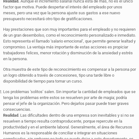
Realidad.
Aunque el incremento salarial nunca está de más, no es el único
factor que motiva. Puede despertar el interés del empleado por unos
meses, pero una vez que la persona ajuste sus gastos a ese nuevo
presupuesto necesitará otro tipo de gratificaciones.
Hay prestaciones que son muy importantes para el empleado y no requieren
de un gran desembolso, como el reconocimiento personalizado e inmediato.
Esto representa el llamado ‘salario emocional’, que permite generar lealtad y
compromiso. La ventaja más importante de estas acciones es propiciar
trabajadores felices, menor rotación y disminución de la ansiedad y estrés
en la persona.
Otra muestra de este tipo de reconocimiento es compensar a la persona por
un logro obtenido a través de concesiones, tipo una tarde libre o
disponibilidad de tiempo para tomar un curso.
Los problemas ‘solitos’ salen. Sin importar la cantidad de empleados que se
tenga los problemas entre estos se resuelven por arte de magia; podría
pensar el jefe de la organización. Pero dejarlos pasar puede traer graves
consecuencias.
Realidad
. Las dificultades dentro de una empresa son inevitables y si no se
resuelven a tiempo resulta contraproducente, porque repercute en la
productividad y en el ambiente laboral. Generalmente, el área de Recursos
Humanos es la responsable de conciliar e integrar en situaciones
complicadas, sin embargo no todo se puede dejar a este departamento, es