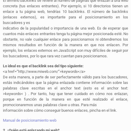
El término backlinks se refiere al número de páginas que enlazan a una web
concreta (tus enlaces entrantes). Por ejemplo, si 10 directorios tienen un
enlace a tu página web, tendrías 10 backlinks. El
número de backlinks
(enlaces externos), es importante para el posicionamiento en los
buscadores y es
indicativo de la popularidad o importancia de una web. Es de esperar que
cuantos más enlaces entrantes tenga tu página mejor posicionada esté. No
obstante, no vale cualquier enlace para posicionarnos ni obtendremos los
mismos resultados en función de la manera en que nos enlacen. Por
ejemplo, los enlaces externos en JavaScript son muy difíciles de seguir por
los buscadores, por lo que rara vez cuentan para posicionarnos.
Lo ideal es que el backlink sea del tipo siguiente:
<a href=”http://www.miweb.com/”>keywords</a>
De esta manera, a parte de ser perfectamente válido para los buscadores,
estás indicándoles que la página enlazada contiene información sobre las
palabras clave escritas en el anchor text (esto es el anchor text:
>keywords< ) . Por tanto, hay que tener cuidado en cómo nos enlazan,
porque en función de la manera en que esté realizado el enlace,
promocionaremos unas palabras clave u otras. Para más
información sobre cómo conseguir buenos enlaces, pincha en el link.
Manual de posicionamiento web
2. ¿Quién está enlazando mi web?