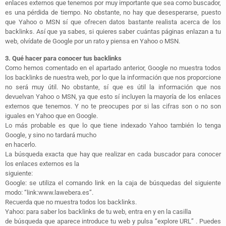
enlaces externos que tenemos por muy importante que sea como buscador,
es una pérdida de tiempo. No obstante, no hay
que desesperarse, puesto
que Yahoo o MSN sí que ofrecen datos bastante realista acerca de los
backlinks. Así que ya sabes, si quieres saber cuántas páginas enlazan a tu
web, olvídate de Google por un rato y piensa en Yahoo o MSN.
3. Qué hacer para conocer tus backlinks
Como hemos comentado en el apartado anterior, Google no muestra todos
los backlinks de nuestra web, por lo que la información que nos proporcione
no será muy útil. No obstante, sí que es útil la información que nos
devuelvan Yahoo o MSN, ya que esto sí incluyen la mayoría de los enlaces
externos que tenemos. Y no te preocupes por si las cifras son o no son
iguales en Yahoo que en Google.
Lo más probable es que lo que tiene indexado Yahoo también lo tenga
Google, y sino no tardará mucho
en hacerlo.
La búsqueda exacta que hay que realizar en cada buscador para conocer
los enlaces externos es la
siguiente:
Google: se utiliza el comando link en la caja de búsquedas del siguiente
modo: “link:www.lawebera.es”.
Recuerda que no muestra todos los backlinks.
Yahoo: para saber los backlinks de tu web, entra en y en la casilla
de búsqueda que aparece introduce tu web y pulsa “explore URL” . Puedes