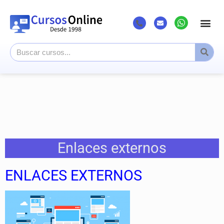
Listado Cursos
Cursos superi
Canal Youtub
Enlaces externos
ENLACES EXTERNOS