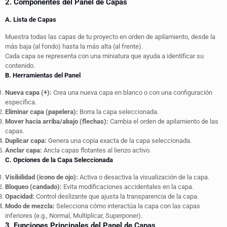
2. Componentes del Panel de Capas
A. Lista de Capas
Muestra todas las capas de tu proyecto en orden de apilamiento, desde la
más baja (al fondo) hasta la más alta (al frente).
Cada capa se representa con una miniatura que ayuda a identificar su
contenido.
B. Herramientas del Panel
Nueva capa (+):
Crea una nueva capa en blanco o con una configuración
específica.
Eliminar capa (papelera):
Borra la capa seleccionada.
Mover hacia arriba/abajo (flechas):
Cambia el orden de apilamiento de las
capas.
Duplicar capa:
Genera una copia exacta de la capa seleccionada.
Anclar capa:
Ancla capas flotantes al lienzo activo.
C. Opciones de la Capa Seleccionada
Visibilidad (icono de ojo):
Activa o desactiva la visualización de la capa.
Bloqueo (candado):
Evita modificaciones accidentales en la capa.
Opacidad:
Control deslizante que ajusta la transparencia de la capa.
Modo de mezcla:
Selecciona cómo interactúa la capa con las capas
inferiores (e.g., Normal, Multiplicar, Superponer).
3. Funciones Principales del Panel de Capas