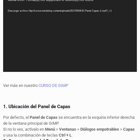
de
vídeo
Descargar archivo: http://cursos.tienda/wp-content/uploads/2017/05/06.El-Panel-Capas-1.mp4?_=1
Ver más en nuestro
CURSO DE GIMP
1. Ubicación del Panel de Capas
Por defecto, el
Panel de Capas
se encuentra en la esquina inferior derecha
de la ventana principal de GIMP.
Si no lo ves, actívalo en
Menú
>
Ventanas
>
Diálogos empotrables
>
Capas
o usa la combinación de teclas
Ctrl + L
.