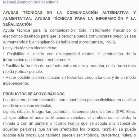
Manual Atencion Sociosanitaria
AYUDAS TÉCNICAS EN LA COMUNICACIÓN ALTERNATIVA Y
AUMENTATIVA. AYUDAS TÉCNICAS PARA LA INFORMACIÓN Y LA
SEÑALIZACIÓN
Ayuda técnica para la comunicación: todo instrumento mecánico o
electrónico diseñado para que la persona pueda comunicarse mejor, ya sea
aumentando o bien supliendo su habla oral (Soro•Camats, 1998).
La ayuda técnica elegida debe:
•
Posibilitar al sujeto con discapacidad motora la producción de la
información que elabora mentalmente.
•
Facilitar la función de contacto entre emisor y receptor, de la forma más
rápida y eficaz posible.
•
Hacer posible la comunicación en todas las circunstancias y de un modo
independiente.
PRODUCTOS DE APOYO BÁSICOS
Los tableros de comunicación
: son superficies planas divididas en casillas
sonde se colocan símbolos,
signos, dibujos, fotografías, palabras… dependiendo el sistema (SPC, Bliss,
…) que utilice el usuario. El usuario señalará el símbolo con el dedo, la
mirada o con un puntero o licornio (varilla que se acopla a la cabeza de
aquellas personas que tienen afectados los brazos, también se puede
acoplar a la boca). Los tableros pueden ser: trípticos, cuadernos, hules, o