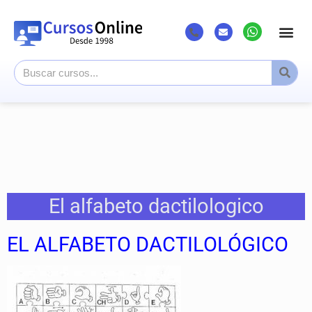
Listado Cursos
Cursos superi
Canal Youtub
El alfabeto dactilologico
EL ALFABETO DACTILOLÓGICO