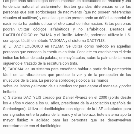
Las personas sordociegas tienen importantes dificultades de relación y una
tendencia natural al aislamiento. Existen grandes diferencias entre las
personas que son sordociegas de nacimiento (que no poseen referencias
visuales ni auditivas) y
aquellas que aún presentando un déficit sensorial de
nacimiento ha podido utilizar el otro canal de información
. Estas personas
podrán utilizar códigos alfabéticos y no alfabéticos. Destaca el
DACTILOLÓGICO en PALMA,
y el Braille. Además, podemos utilizar la L.S.
con apoyo táctil, el método TADOMA y el sistema DACTYLIS.
a) El
DACTILOLÓGICO en PALMA
: Se utiliza como método en aquellas
personas que conocen la escritura en tinta. Consiste en escribir con el dedo
índice las letras de cada palabra, en mayúsculas, sobre la palma de la mano
siguiendo el trazado de la
escritura con tinta.
b)
TADOMA
: es un sistema para enseñar a hablar a partir de la percepción
táctil de las vibraciones que produce la voz y de la percepción de los
músculos de la cara. La persona sordociega coloca las manos
sobre los labios y el rostro de su interlocutor para captar el mensaje y poder
imitarlo.
c)
Sistema DACTYLIS
creado por Daniel Álvarez en el 2000 (sordo desde
los 4 años y ciego a los 30 años, presidente de la Asociación Española de
Sordociegos). Utiliza el dactilológico con signos de la LSE adaptados para
ser signados entre la palma de la mano y el antebrazo. Este sistema aporta
mayor fluidez y agilidad para las personas que se desenvuelven
correctamente con el dactilológico.