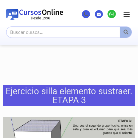
Listado Cursos
Cursos superi
Canal Youtub
Ejercicio silla elemento sustraer.
ETAPA 3