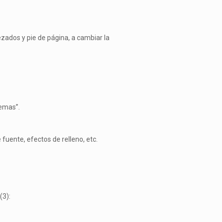
zados y pie de página, a cambiar la
Temas”.
uente, efectos de relleno, etc.
(3):