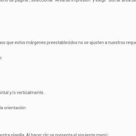
seño de página”, seleccionar “Área de impresión” y elegir “Borrar área d
aso que estos márgenes preestablecidos no se ajusten a nuestros requ
o:
ontal y/o verticalmente.
a orientación:
stra planilla. Al hacer clic se presenta el siguiente menú: