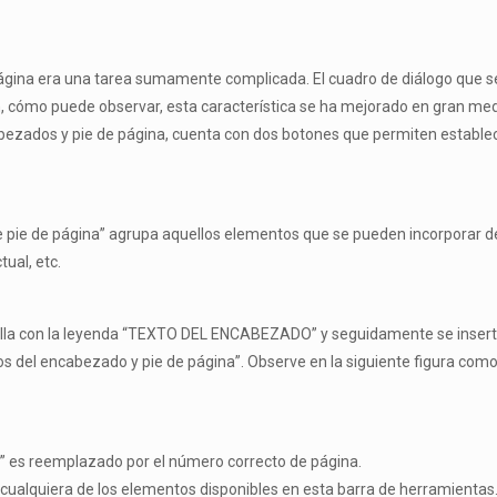
página era una tarea sumamente complicada. El cuadro de diálogo que se
n, cómo puede observar, esta característica se ha mejorado en gran medi
abezados y pie de página, cuenta con dos botones que permiten establec
ie de página” agrupa aquellos elementos que se pueden incorporar de
ual, etc.
lla con la leyenda “TEXTO DEL ENCABEZADO” y seguidamente se inserta
s del encabezado y pie de página”. Observe en la siguiente figura como
]” es reemplazado por el número correcto de página.
o cualquiera de los elementos disponibles en esta barra de herramientas