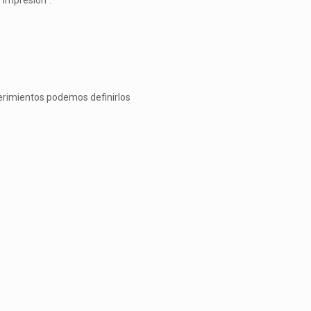
e impresión”.
erimientos podemos definirlos