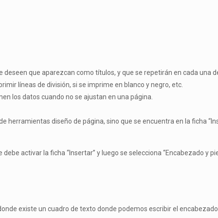
e se deseen que aparezcan como títulos, y que se repetirán en cada una de
rimir líneas de división, si se imprime en blanco y negro, etc.
men los datos cuando no se ajustan en una página.
e herramientas diseño de página, sino que se encuentra en la ficha “Ins
e debe activar la ficha “Insertar” y luego se selecciona “Encabezado y p
nde existe un cuadro de texto donde podemos escribir el encabezado