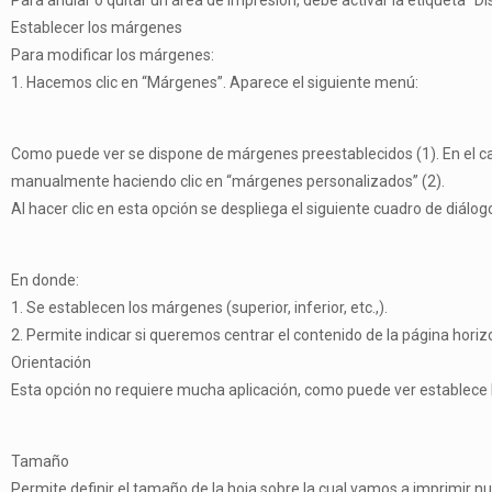
Para anular o quitar un área de impresión, debe activar la etiqueta “Di
Establecer los márgenes
Para modificar los márgenes:
1. Hacemos clic en “Márgenes”. Aparece el siguiente menú:
Como puede ver se dispone de márgenes preestablecidos (1). En el c
manualmente haciendo clic en “márgenes personalizados” (2).
Al hacer clic en esta opción se despliega el siguiente cuadro de diálog
En donde:
1. Se establecen los márgenes (superior, inferior, etc.,).
2. Permite indicar si queremos centrar el contenido de la página horiz
Orientación
Esta opción no requiere mucha aplicación, como puede ver establece l
Tamaño
Permite definir el tamaño de la hoja sobre la cual vamos a imprimir nue