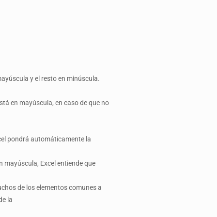
mayúscula y el resto en minúscula.
a está en mayúscula, en caso de que no
xcel pondrá automáticamente la
 en mayúscula, Excel entiende que
 muchos de los elementos comunes a
de la