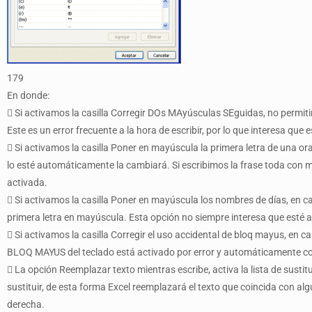
179
En donde:
 Si activamos la casilla Corregir DOs MAyúsculas SEguidas, no permitir
Este es un error frecuente a la hora de escribir, por lo que interesa que 
 Si activamos la casilla Poner en mayúscula la primera letra de una ora
lo esté automáticamente la cambiará. Si escribimos la frase toda con 
activada.
 Si activamos la casilla Poner en mayúscula los nombres de días, en
primera letra en mayúscula. Esta opción no siempre interesa que esté a
 Si activamos la casilla Corregir el uso accidental de bloq mayus, en c
BLOQ MAYUS del teclado está activado por error y automáticamente corri
 La opción Reemplazar texto mientras escribe, activa la lista de sust
sustituir, de esta forma Excel reemplazará el texto que coincida con alg
derecha.