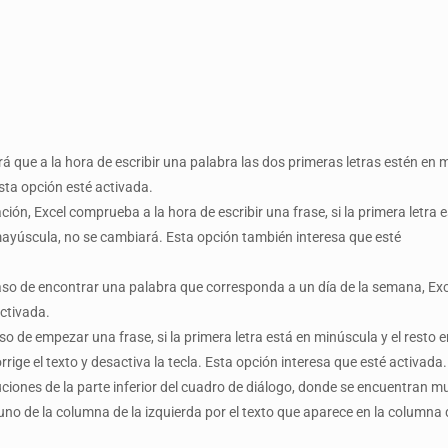
á que a la hora de escribir una palabra las dos primeras letras estén en 
esta opción esté activada.
ción, Excel comprueba a la hora de escribir una frase, si la primera letr
mayúscula, no se cambiará. Esta opción también interesa que esté
 caso de encontrar una palabra que corresponda a un día de la semana, E
ctivada.
aso de empezar una frase, si la primera letra está en minúscula y el resto
ge el texto y desactiva la tecla. Esta opción interesa que esté activada.
ituciones de la parte inferior del cuadro de diálogo, donde se encuentran
uno de la columna de la izquierda por el texto que aparece en la columna 