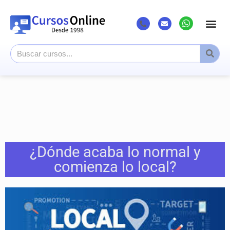
¿Dónde acaba lo normal y
comienza lo local?