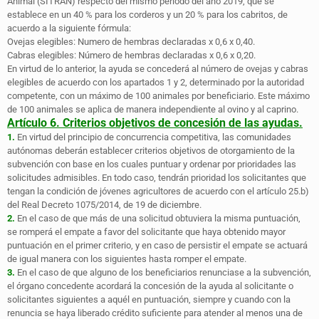
Animal (SITRAN) respecto del mismo periodo del año 2019, que se
establece en un 40 % para los corderos y un 20 % para los cabritos, de
acuerdo a la siguiente fórmula:
Ovejas elegibles: Numero de hembras declaradas x 0,6 x 0,40.
Cabras elegibles: Número de hembras declaradas x 0,6 x 0,20.
En virtud de lo anterior, la ayuda se concederá al número de ovejas y cabras
elegibles de acuerdo con los apartados 1 y 2, determinado por la autoridad
competente, con un máximo de 100 animales por beneficiario. Este máximo
de 100 animales se aplica de manera independiente al ovino y al caprino.
Artículo 6. Criterios objetivos de concesión de las ayudas.
1.
En virtud del principio de concurrencia competitiva, las comunidades
autónomas deberán establecer criterios objetivos de otorgamiento de la
subvención con base en los cuales puntuar y ordenar por prioridades las
solicitudes admisibles. En todo caso, tendrán prioridad los solicitantes que
tengan la condición de jóvenes agricultores de acuerdo con el artículo 25.b)
del Real Decreto 1075/2014, de 19 de diciembre.
2.
En el caso de que más de una solicitud obtuviera la misma puntuación,
se romperá el empate a favor del solicitante que haya obtenido mayor
puntuación en el primer criterio, y en caso de persistir el empate se actuará
de igual manera con los siguientes hasta romper el empate.
3.
En el caso de que alguno de los beneficiarios renunciase a la subvención,
el órgano concedente acordará la concesión de la ayuda al solicitante o
solicitantes siguientes a aquél en puntuación, siempre y cuando con la
renuncia se haya liberado crédito suficiente para atender al menos una de