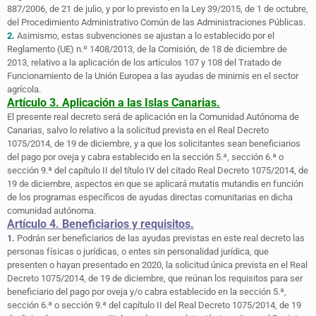
887/2006, de 21 de julio, y por lo previsto en la Ley 39/2015, de 1 de octubre,
del Procedimiento Administrativo Común de las Administraciones Públicas.
2.
Asimismo, estas subvenciones se ajustan a lo establecido por el
Reglamento (UE) n.º 1408/2013, de la Comisión, de 18 de diciembre de
2013, relativo a la aplicación de los artículos 107 y 108 del Tratado de
Funcionamiento de la Unión Europea a las ayudas de minimis en el sector
agrícola.
Artículo 3. Aplicación a las Islas Canarias.
El presente real decreto será de aplicación en la Comunidad Autónoma de
Canarias, salvo lo relativo a la solicitud prevista en el Real Decreto
1075/2014, de 19 de diciembre, y a que los solicitantes sean beneficiarios
del pago por oveja y cabra establecido en la sección 5.ª, sección 6.ª o
sección 9.ª del capítulo II del título IV del citado Real Decreto 1075/2014, de
19 de diciembre, aspectos en que se aplicará mutatis mutandis en función
de los programas específicos de ayudas directas comunitarias en dicha
comunidad autónoma.
Artículo 4. Beneficiarios y requisitos.
1.
Podrán ser beneficiarios de las ayudas previstas en este real decreto las
personas físicas o jurídicas, o entes sin personalidad jurídica, que
presenten o hayan presentado en 2020, la solicitud única prevista en el Real
Decreto 1075/2014, de 19 de diciembre, que reúnan los requisitos para ser
beneficiario del pago por oveja y/o cabra establecido en la sección 5.ª,
sección 6.ª o sección 9.ª del capítulo II del Real Decreto 1075/2014, de 19