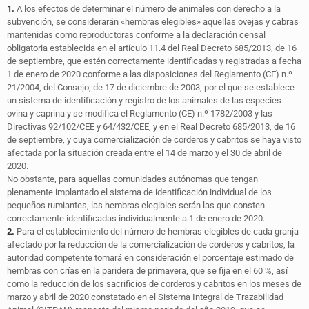
1.
A los efectos de determinar el número de animales con derecho a la
subvención, se considerarán «hembras elegibles» aquellas ovejas y cabras
mantenidas como reproductoras conforme a la declaración censal
obligatoria establecida en el artículo 11.4 del Real Decreto 685/2013, de 16
de septiembre, que estén correctamente identificadas y registradas a fecha
1 de enero de 2020 conforme a las disposiciones del Reglamento (CE) n.º
21/2004, del Consejo, de 17 de diciembre de 2003, por el que se establece
un sistema de identificación y registro de los animales de las especies
ovina y caprina y se modifica el Reglamento (CE) n.º 1782/2003 y las
Directivas 92/102/CEE y 64/432/CEE, y en el Real Decreto 685/2013, de 16
de septiembre, y cuya comercialización de corderos y cabritos se haya visto
afectada por la situación creada entre el 14 de marzo y el 30 de abril de
2020.
No obstante, para aquellas comunidades autónomas que tengan
plenamente implantado el sistema de identificación individual de los
pequeños rumiantes, las hembras elegibles serán las que consten
correctamente identificadas individualmente a 1 de enero de 2020.
2.
Para el establecimiento del número de hembras elegibles de cada granja
afectado por la reducción de la comercialización de corderos y cabritos, la
autoridad competente tomará en consideración el porcentaje estimado de
hembras con crías en la paridera de primavera, que se fija en el 60 %, así
como la reducción de los sacrificios de corderos y cabritos en los meses de
marzo y abril de 2020 constatado en el Sistema Integral de Trazabilidad