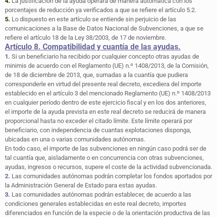
4.
La justificación de la ayuda operará de manera automática con los
porcentajes de reducción ya verificados a que se refiere el artículo 5.2.
5.
Lo dispuesto en este artículo se entiende sin perjuicio de las
comunicaciones a la Base de Datos Nacional de Subvenciones, a que se
refiere el artículo 18 de la Ley 38/2003, de 17 de noviembre.
Artículo 8. Compatibilidad y cuantía de las ayudas.
1.
Si un beneficiario ha recibido por cualquier concepto otras ayudas de
minimis de acuerdo con el Reglamento (UE) n.º 1408/2013, de la Comisión,
de 18 de diciembre de 2013, que, sumadas a la cuantía que pudiera
corresponderle en virtud del presente real decreto, excediera del importe
establecido en el artículo 3 del mencionado Reglamento (UE) n.º 1408/2013
en cualquier período dentro de este ejercicio fiscal y en los dos anteriores,
el importe de la ayuda prevista en este real decreto se reducirá de manera
proporcional hasta no exceder el citado límite. Este límite operará por
beneficiario, con independencia de cuantas explotaciones disponga,
ubicadas en una o varias comunidades autónomas.
En todo caso, el importe de las subvenciones en ningún caso podrá ser de
tal cuantía que, aisladamente o en concurrencia con otras subvenciones,
ayudas, ingresos o recursos, supere el coste de la actividad subvencionada.
2.
Las comunidades autónomas podrán completar los fondos aportados por
la Administración General de Estado para estas ayudas.
3.
Las comunidades autónomas podrán establecer, de acuerdo a las
condiciones generales establecidas en este real decreto, importes
diferenciados en función de la especie o de la orientación productiva de las