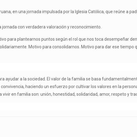
ana, en una jornada impulsada por la Iglesia Católica, que reúne a padr
esta jornada con verdadera valoración y reconocimiento.
vo para plantearnos puntos según el rol que nos toca desempeñar dentro
r solidariamente. Motivo para consolidarnos. Motivo para dar ese tiempo 
 para ayudar a la sociedad. El valor de la familia se basa fundamentalment
 la convivencia, haciendo un esfuerzo por cultivar los valores en la perso
ivir en familia son: unión, honestidad, solidaridad, amor, respeto y trad