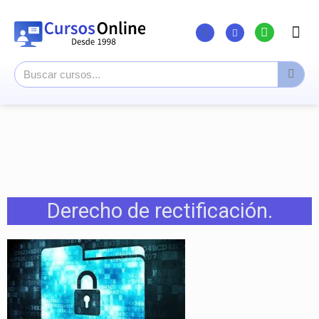
Listado Curs
Cursos su
Canal You
Derecho de rectificación.