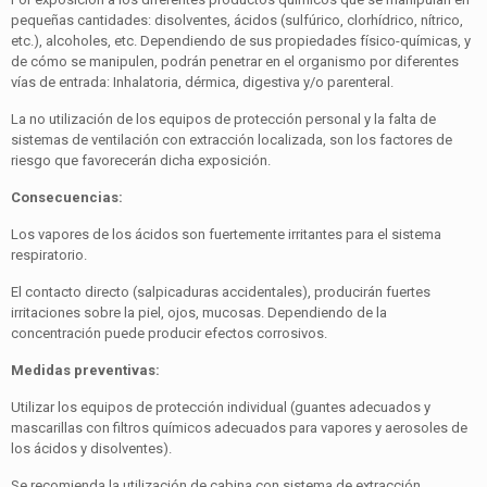
pequeñas cantidades: disolventes, ácidos (sul­fúrico, clorhídrico, nítrico,
etc.), alcoholes, etc. Dependiendo de sus propiedades físico-químicas, y
de cómo se manipulen, podrán penetrar en el organismo por diferentes
vías de entra­da: Inhalatoria, dérmica, digestiva y/o parenteral.
La no utilización de los equipos de protección personal y la falta de
sistemas de ventilación con extracción localizada, son los factores de
riesgo que favorecerán dicha exposición.
Consecuencias:
Los vapores de los ácidos son fuertemente irritantes para el sistema
respiratorio.
El contacto directo (salpicaduras accidentales), producirán fuertes
irritaciones sobre la piel, ojos, mucosas. Dependiendo de la
concentración puede producir efectos corrosivos.
Medidas preventivas:
Utilizar los equipos de protección individual (guantes ade­cuados y
mascarillas con filtros químicos adecuados para vapores y aerosoles de
los ácidos y disolventes).
Se recomienda la utilización de cabina con sistema de ex­tracción