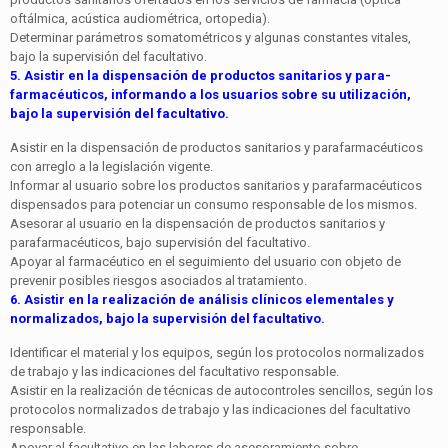
oftálmica, acústica audiométri­ca, ortopedia).
Determinar parámetros somatométricos y algunas cons­tantes vitales,
bajo la supervisión del facultativo.
5. Asistir en la dispensación de productos sanitarios y para­
farmacéuticos, informando a los usuarios sobre su utiliza­ción,
bajo la supervisión del facultativo.
Asistir en la dispensación de productos sanitarios y para­farmacéuticos
con arreglo a la legislación vigente.
Informar al usuario sobre los productos sanitarios y pa­rafarmacéuticos
dispensados para potenciar un consumo responsable de los mismos.
Asesorar al usuario en la dispensación de productos sa­nitarios y
parafarmacéuticos, bajo supervisión del facul­tativo.
Apoyar al farmacéutico en el seguimiento del usuario con objeto de
prevenir posibles riesgos asociados al trata­miento.
6. Asistir en la realización de análisis clínicos elementales y
normalizados, bajo la supervisión del facultativo.
Identificar el material y los equipos, según los protocolos normalizados
de trabajo y las indicaciones del facultativo responsable.
Asistir en la realización de técnicas de autocontroles sen­cillos, según los
protocolos normalizados de trabajo y las indicaciones del facultativo
responsable.
Apoyar al facultativo en las labores de asesoramiento so­bre