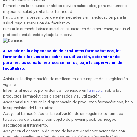
Fomentar en los usuarios hábitos de vida saludables, para mantener o
mejorar su salud y evitar la enfermedad.
Participar en la prevención de enfermedades y en la edu­cación para la
salud, bajo supervisión del facultativo.
Prestar la atención básica inicial en situaciones de emer­gencia, según el
protocolo establecido y bajo la supervi-
4. Asistir en la dispensación de productos farmacéuticos, in­
formando a los usuarios sobre su utilización, determinando
parámetros somatométricos sencillos, bajo la supervisión del
facultativo.
Asistir en la dispensación de medicamentos cumpliendo la legislación
vigente.
Informar al usuario, por orden del licenciado en
farmacia
, sobre los
productos farmacéuticos dispensados y su utili­zación.
Asesorar al usuario en la dispensación de productos far­macéuticos, bajo
la supervisión del facultativo.
Apoyar al farmacéutico en la realización de un seguimien­to fármaco-
terapéutico del usuario, con objeto de preve­nir posibles riesgos
asociados al tratamiento.
Apoyar en el desarrollo del resto de las actividades rela­cionadas con
productos sanitarios ofertados en los servi­cios de farmacia (óptica