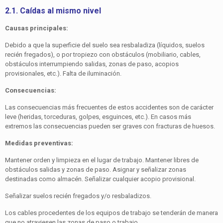
2.1. Caídas al mismo nivel
Causas principales:
Debido a que la superficie del suelo sea resbaladiza (líquidos, suelos
recién fregados), o por tropiezo con obstáculos (mo­biliario, cables,
obstáculos interrumpiendo salidas, zonas de paso, acopios
provisionales, etc.). Falta de iluminación.
Consecuencias:
Las consecuencias más frecuentes de estos accidentes son de carácter
leve (heridas, torceduras, golpes, esguinces, etc.). En casos más
extremos las consecuencias pueden ser graves con fracturas de huesos.
Medidas preventivas:
Mantener orden y limpieza en el lugar de trabajo. Mantener libres de
obstáculos salidas y zonas de paso. Asignar y seña­lizar zonas
destinadas como almacén. Señalizar cualquier acopio provisional.
Señalizar suelos recién fregados y/o resbaladizos.
Los cables procedentes de los equipos de trabajo se tende­rán de manera
que no atraviesen las zonas de paso o trabajo.