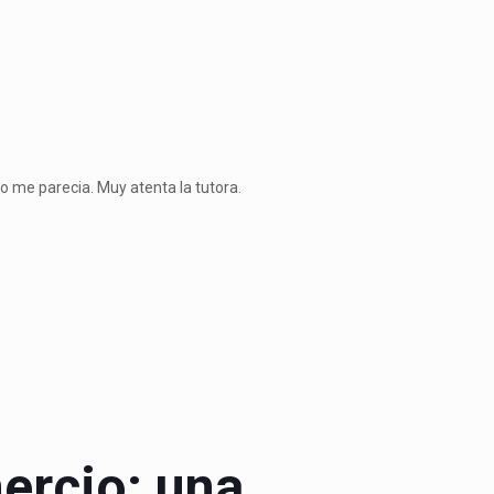
o me parecia. Muy atenta la tutora.
Llevo muchos cursos hechos con 
Felip
Alumno
ercio: una