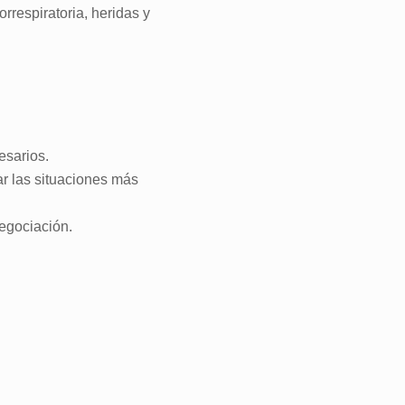
rrespiratoria, heridas y
esarios.
r las situaciones más
egociación.