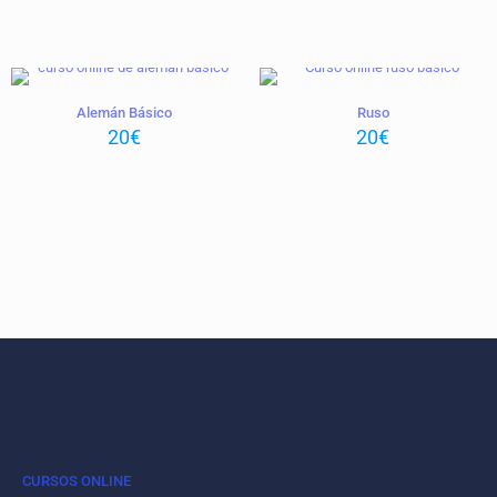
Alemán Básico
Ruso
20
€
20
€
CURSOS ONLINE