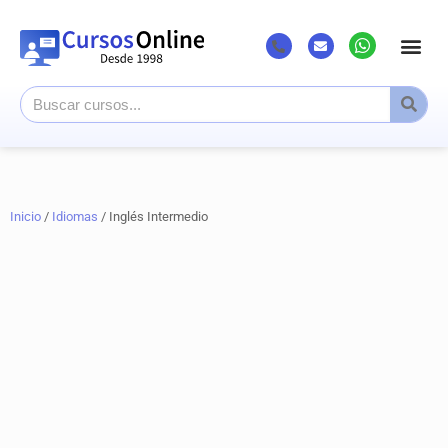
Listado Cursos
Cursos superi
Canal Youtub
Inicio
/
Idiomas
/ Inglés Intermedio