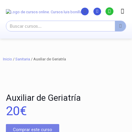
Listado Curs
Cursos su
Canal You
Inicio
/
Sanitaria
/ Auxiliar de Geriatría
Auxiliar de Geriatría
20
€
Comprar este curso