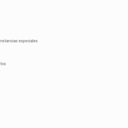
rcunstancias especiales
ntos