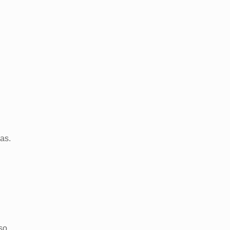
as.
so