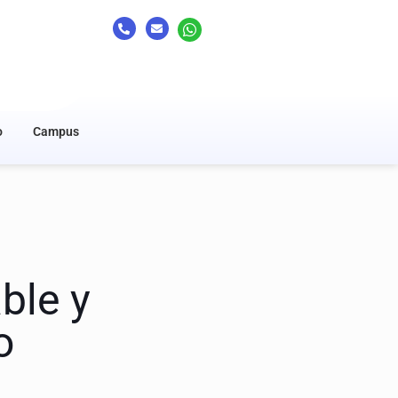
o
Campus
ble y
o