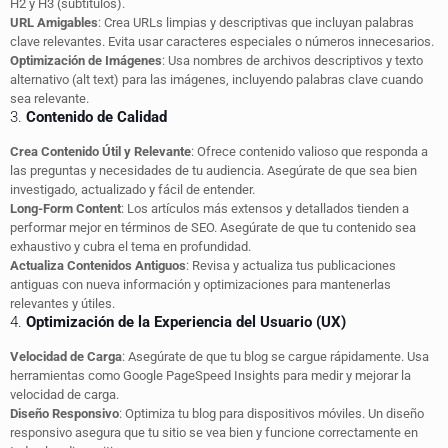
H2 y H3 (subtítulos).
URL Amigables
: Crea URLs limpias y descriptivas que incluyan palabras
clave relevantes. Evita usar caracteres especiales o números innecesarios.
Optimización de Imágenes
: Usa nombres de archivos descriptivos y texto
alternativo (alt text) para las imágenes, incluyendo palabras clave cuando
sea relevante.
3.
Contenido de Calidad
Crea Contenido Útil y Relevante
: Ofrece contenido valioso que responda a
las preguntas y necesidades de tu audiencia. Asegúrate de que sea bien
investigado, actualizado y fácil de entender.
Long-Form Content
: Los artículos más extensos y detallados tienden a
performar mejor en términos de SEO. Asegúrate de que tu contenido sea
exhaustivo y cubra el tema en profundidad.
Actualiza Contenidos Antiguos
: Revisa y actualiza tus publicaciones
antiguas con nueva información y optimizaciones para mantenerlas
relevantes y útiles.
4.
Optimización de la Experiencia del Usuario (UX)
Velocidad de Carga
: Asegúrate de que tu blog se cargue rápidamente. Usa
herramientas como Google PageSpeed Insights para medir y mejorar la
velocidad de carga.
Diseño Responsivo
: Optimiza tu blog para dispositivos móviles. Un diseño
responsivo asegura que tu sitio se vea bien y funcione correctamente en