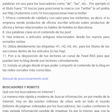
palabras sin uso para los buscadores como “de”, “las”, etc… Por ejemplo si
el título fuera “10 trucos para posicionar tu marca con Twitter” la url podría
ser http://tudominio.com/10-trucosposicionar-marca-twitter
7. Ofrece contenido de calidad y con valor para tus visitantes, es decir, si tu
empresa vende productos de oficina escribe artículo sobre productos de
oficina y temas relacionados no hables de hoteles en Barcelona.
8. Usa palabras clave en el contenido de los post
9. Haz enlaces a artículos antiguos relacionados desde los nuevos para
enviarles visitas.
10. Utiliza debidamente las etiquetas H1, H2, H3, etc. para los títulos de las
secciones dentro de los artículos (si las hay)
11. Pon a la disposición de tus lectores un canal de Feed RSS para que
puedan leer tu blog desde sus lectores cómodamente.
12. Instala un plugin desde el que poder compartir el contenido de tu blog en
las redes sociales más conocidas.
Manual de posicionamiento web
BUSCADORES Y ROBOTS
Qué son los buscadores en Internet ?
La manera más rápida y moderna de buscar información, es por medio de la
Internet. Hoy en día existen millones de sitios web en todo el mundo
(billones de páginas indexadas por los buscadores), las cuales contienen la
más variada información posible de imaginar. Es por lo mismo, que con la