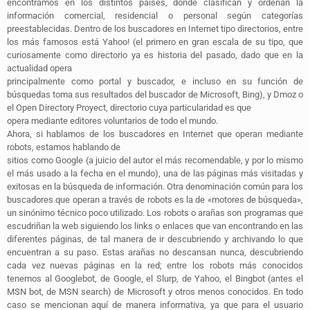
encontramos en los distintos países, donde clasifican y ordenan la
información comercial, residencial o personal según categorías
preestablecidas. Dentro de los buscadores en Internet tipo directorios, entre
los más famosos está Yahoo! (el primero en gran escala de su tipo, que
curiosamente como directorio ya es historia del pasado, dado que en la
actualidad opera
principalmente como portal y buscador, e incluso en su función de
búsquedas toma sus resultados del buscador de Microsoft, Bing), y Dmoz o
el Open Directory Proyect, directorio cuya particularidad es que
opera mediante editores voluntarios de todo el mundo.
Ahora, si hablamos de los buscadores en Internet que operan mediante
robots, estamos hablando de
sitios como Google (a juicio del autor el más recomendable, y por lo mismo
el más usado a la fecha en el mundo), una de las páginas más visitadas y
exitosas en la búsqueda de información. Otra denominación común para los
buscadores que operan a través de robots es la de «motores de búsqueda»,
un sinónimo técnico poco utilizado. Los robots o arañas son programas que
escudriñan la web siguiendo los links o enlaces que van encontrando en las
diferentes páginas, de tal manera de ir descubriendo y archivando lo que
encuentran a su paso. Estas arañas no descansan nunca, descubriendo
cada vez nuevas páginas en la red; entre los robots más conocidos
tenemos al Googlebot, de Google, el Slurp, de Yahoo, el Bingbot (antes el
MSN bot, de MSN search) de Microsoft y otros menos conocidos. En todo
caso se mencionan aquí de manera informativa, ya que para el usuario