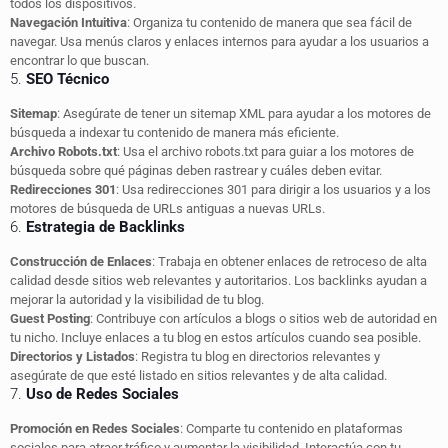
todos los dispositivos.
Navegación Intuitiva
: Organiza tu contenido de manera que sea fácil de
navegar. Usa menús claros y enlaces internos para ayudar a los usuarios a
encontrar lo que buscan.
5.
SEO Técnico
Sitemap
: Asegúrate de tener un sitemap XML para ayudar a los motores de
búsqueda a indexar tu contenido de manera más eficiente.
Archivo Robots.txt
: Usa el archivo robots.txt para guiar a los motores de
búsqueda sobre qué páginas deben rastrear y cuáles deben evitar.
Redirecciones 301
: Usa redirecciones 301 para dirigir a los usuarios y a los
motores de búsqueda de URLs antiguas a nuevas URLs.
6.
Estrategia de Backlinks
Construcción de Enlaces
: Trabaja en obtener enlaces de retroceso de alta
calidad desde sitios web relevantes y autoritarios. Los backlinks ayudan a
mejorar la autoridad y la visibilidad de tu blog.
Guest Posting
: Contribuye con artículos a blogs o sitios web de autoridad en
tu nicho. Incluye enlaces a tu blog en estos artículos cuando sea posible.
Directorios y Listados
: Registra tu blog en directorios relevantes y
asegúrate de que esté listado en sitios relevantes y de alta calidad.
7.
Uso de Redes Sociales
Promoción en Redes Sociales
: Comparte tu contenido en plataformas
sociales para atraer tráfico y aumentar la visibilidad. Interactúa con tu