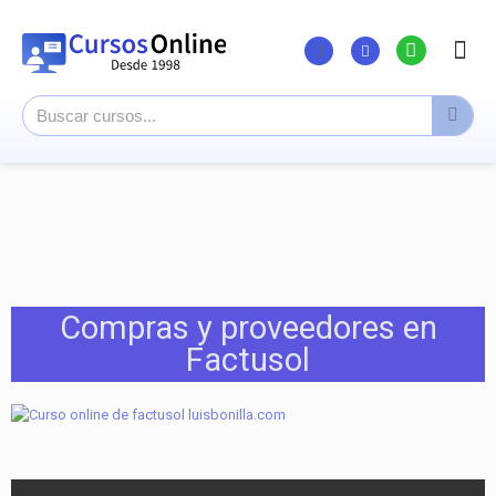
Listado Curs
Cursos su
Canal You
Compras y proveedores en
Factusol