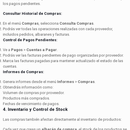
los pagos pendientes.
Consultar Historial de Compras:
En el menú
Compras
, selecciona
Consulta Compras
.
Podrás ver todas las operaciones realizadas con cada proveedor,
incluidos pedidos, albaranes y facturas.
Control de Pagos Pendientes:
Ve a
Pagos
>
Cuentas a Pagar
.
Podrás ver las facturas pendientes de pago organizadas por proveedor.
Marca las facturas pagadas para mantener actualizado el estado de las
cuentas.
Informes de Compras:
Genera informes desde el menú
Informes
>
Compras
.
Obtendrás información como:
Volumen de compras por proveedor.
Productos más comprados.
Fechas de vencimiento de pagos.
4. Inventario y Control de Stock
Las compras también afectan directamente al inventario de productos:
Cada vez que creas un
albarán de compra
, el stock de los productos se