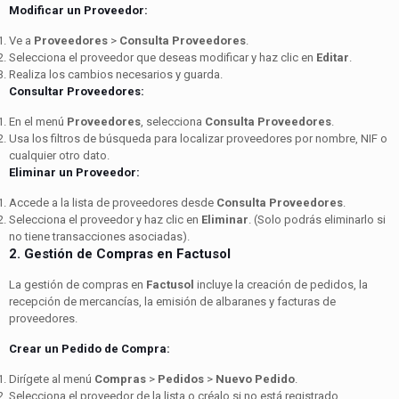
Modificar un Proveedor:
Ve a
Proveedores
>
Consulta Proveedores
.
Selecciona el proveedor que deseas modificar y haz clic en
Editar
.
Realiza los cambios necesarios y guarda.
Consultar Proveedores:
En el menú
Proveedores
, selecciona
Consulta Proveedores
.
Usa los filtros de búsqueda para localizar proveedores por nombre, NIF o
cualquier otro dato.
Eliminar un Proveedor:
Accede a la lista de proveedores desde
Consulta Proveedores
.
Selecciona el proveedor y haz clic en
Eliminar
. (Solo podrás eliminarlo si
no tiene transacciones asociadas).
2. Gestión de Compras en Factusol
La gestión de compras en
Factusol
incluye la creación de pedidos, la
recepción de mercancías, la emisión de albaranes y facturas de
proveedores.
Crear un Pedido de Compra:
Dirígete al menú
Compras
>
Pedidos
>
Nuevo Pedido
.
Selecciona el proveedor de la lista o créalo si no está registrado.