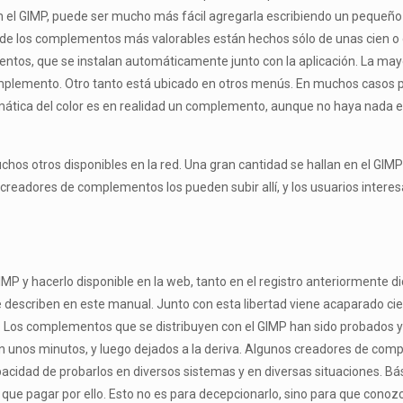
en el GIMP, puede ser mucho más fácil agregarla escribiendo un peque
 de los complementos más valorables están hechos sólo de unas cien o 
mentos, que se instalan automáticamente junto con la aplicación. La ma
plemento. Otro tanto está ubicado en otros menús. En muchos casos p
mática del color es en realidad un complemento, aunque no haya nada 
s otros disponibles en la red. Una gran cantidad se hallan en el GIMP P
creadores de complementos los pueden subir allí, y los usuarios intere
 y hacerlo disponible en la web, tanto en el registro anteriormente dic
escriben en este manual. Junto con esta libertad viene acaparado cier
d. Los complementos que se distribuyen con el GIMP han sido probados y 
n unos minutos, y luego dejados a la deriva. Algunos creadores de co
capacidad de probarlos en diversos sistemas y en diversas situaciones. 
e pagar por ello. Esto no es para decepcionarlo, sino para que conozca