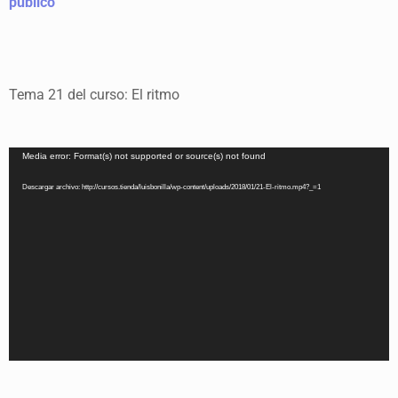
público
Tema 21 del curso: El ritmo
Reproductor
Media error: Format(s) not supported or source(s) not found
de
vídeo
Descargar archivo: http://cursos.tienda/luisbonilla/wp-content/uploads/2018/01/21-El-ritmo.mp4?_=1