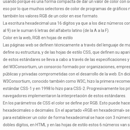
usando porque es una forma compacta de dar un valor de color con sól
eso por lo que muchos selectores de color de programas de gráficos 
también los valores RGB de un color en ese formato.
La escritura hexadecimal usa 16 dígitos ya que a los diez números co
al 9) se le suman 6 letras del alfabeto latino (de la A a la F).
Color en la web, RGB en hojas de estilo
Las páginas web se definen técnicamente a través del lenguaje de 
define su estructura, y de las hojas de estilo CSS, que definen su apar
de estos estándares se lleva a cabo a través de las especificaciones
del W3Consortium, un consorcio formado por organizaciones, empresa
públicas y privadas comprometidas con el desarrollo de la web. En di
W3Consortium, conocido también como W3C, hizo la primera recome
estándar CSS-1 y en 1998 lo hizo para CSS-2. Progresivamente los pr
navegadores implementaron la interpretación de estos estándares.
En los parámetros de CSS el color se define por RGB. Esto puede hace
hexadecimales o decimales. En el apartado «RGB en hexadecimal» se
para establecer un color de forma hexadecimal se hace con 3 númer
dobles dígitos, en HTML y en las hojas de estilo estos 6 números van