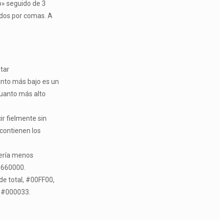
b» seguido de 3
ados por comas. A
tar
nto más bajo es un
uanto más alto
r fielmente sin
contienen los
sería menos
 #660000.
e total, #00FF00,
o #000033.