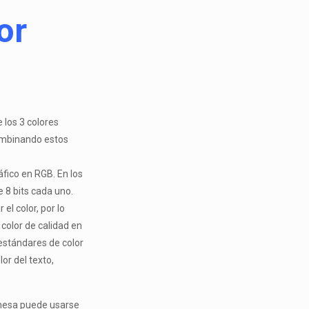
or
e los 3 colores
Combinando estos
áfico en RGB. En los
 8 bits cada uno.
el color, por lo
color de calidad en
 estándares de color
or del texto,
mesa puede usarse