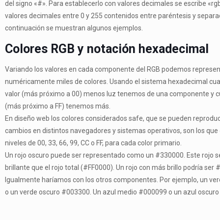
del signo «#». Para establecerlo con valores decimales se escribe «rg
valores decimales entre 0 y 255 contenidos entre paréntesis y separ
continuación se muestran algunos ejemplos.
Colores RGB y notación hexadecimal
Variando los valores en cada componente del RGB podemos represen
numéricamente miles de colores. Usando el sistema hexadecimal cua
valor (más próximo a 00) menos luz tenemos de una componente y c
(más próximo a FF) tenemos más.
En diseño web los colores considerados safe, que se pueden reproduci
cambios en distintos navegadores y sistemas operativos, son los que 
niveles de 00, 33, 66, 99, CC o FF, para cada color primario.
Un rojo oscuro puede ser representado como un #330000. Este rojo 
brillante que el rojo total (#FF0000). Un rojo con más brillo podría ser
Igualmente haríamos con los otros componentes. Por ejemplo, un verd
o un verde oscuro #003300. Un azul medio #000099 o un azul oscur