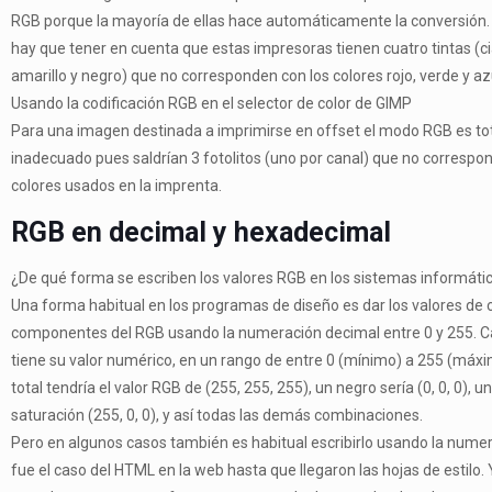
RGB porque la mayoría de ellas hace automáticamente la conversión
hay que tener en cuenta que estas impresoras tienen cuatro tintas (c
amarillo y negro) que no corresponden con los colores rojo, verde y az
Usando la codificación RGB en el selector de color de GIMP
Para una imagen destinada a imprimirse en offset el modo RGB es t
inadecuado pues saldrían 3 fotolitos (uno por canal) que no correspon
colores usados en la imprenta.
RGB en decimal y hexadecimal
¿De qué forma se escriben los valores RGB en los sistemas informáti
Una forma habitual en los programas de diseño es dar los valores de 
componentes del RGB usando la numeración decimal entre 0 y 255.
tiene su valor numérico, en un rango de entre 0 (mínimo) a 255 (máxi
total tendría el valor RGB de (255, 255, 255), un negro sería (0, 0, 0), 
saturación (255, 0, 0), y así todas las demás combinaciones.
Pero en algunos casos también es habitual escribirlo usando la nume
fue el caso del HTML en la web hasta que llegaron las hojas de estilo.