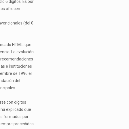
o 6 dígitos. Es por
nos ofrecen
nvencionales (del 0
marcado HTML, que
iencia. La evolución
 y recomendaciones
s e instituciones
ciembre de 1996 el
ndación del
incipales
rse con dígitos
 ha explicado que
os formados por
 siempre precedidos