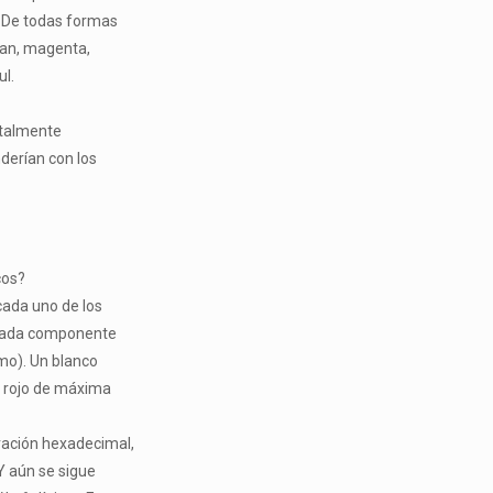
. De todas formas
ian, magenta,
ul.
otalmente
derían con los
cos?
cada uno de los
 Cada componente
mo). Un blanco
un rojo de máxima
ración hexadecimal,
 Y aún se sigue