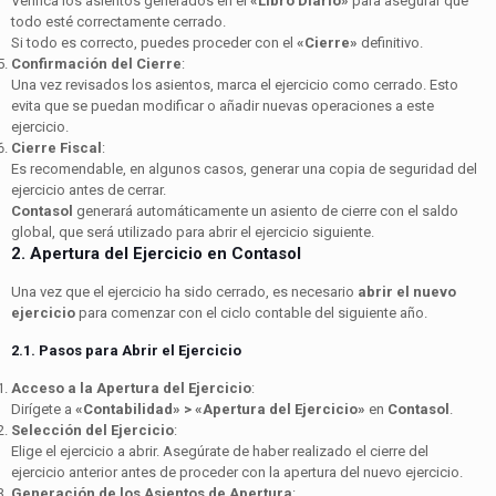
Verifica los asientos generados en el
«Libro Diario»
para asegurar que
todo esté correctamente cerrado.
Si todo es correcto, puedes proceder con el
«Cierre»
definitivo.
Confirmación del Cierre
:
Una vez revisados los asientos, marca el ejercicio como cerrado. Esto
evita que se puedan modificar o añadir nuevas operaciones a este
ejercicio.
Cierre Fiscal
:
Es recomendable, en algunos casos, generar una copia de seguridad del
ejercicio antes de cerrar.
Contasol
generará automáticamente un asiento de cierre con el saldo
global, que será utilizado para abrir el ejercicio siguiente.
2. Apertura del Ejercicio en Contasol
Una vez que el ejercicio ha sido cerrado, es necesario
abrir el nuevo
ejercicio
para comenzar con el ciclo contable del siguiente año.
2.1. Pasos para Abrir el Ejercicio
Acceso a la Apertura del Ejercicio
:
Dirígete a
«Contabilidad» > «Apertura del Ejercicio»
en
Contasol
.
Selección del Ejercicio
:
Elige el ejercicio a abrir. Asegúrate de haber realizado el cierre del
ejercicio anterior antes de proceder con la apertura del nuevo ejercicio.
Generación de los Asientos de Apertura
: