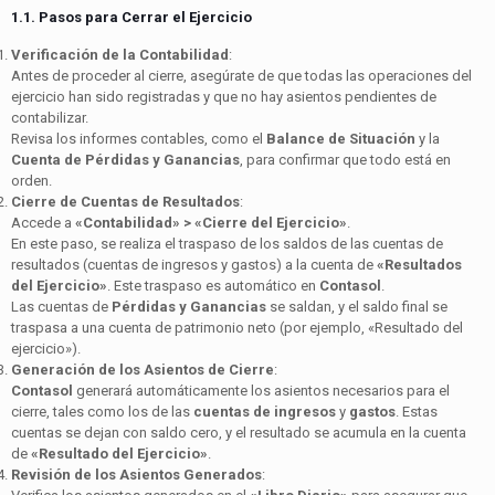
1.1. Pasos para Cerrar el Ejercicio
Verificación de la Contabilidad
:
Antes de proceder al cierre, asegúrate de que todas las operaciones del
ejercicio han sido registradas y que no hay asientos pendientes de
contabilizar.
Revisa los informes contables, como el
Balance de Situación
y la
Cuenta de Pérdidas y Ganancias
, para confirmar que todo está en
orden.
Cierre de Cuentas de Resultados
:
Accede a
«Contabilidad» > «Cierre del Ejercicio»
.
En este paso, se realiza el traspaso de los saldos de las cuentas de
resultados (cuentas de ingresos y gastos) a la cuenta de
«Resultados
del Ejercicio»
. Este traspaso es automático en
Contasol
.
Las cuentas de
Pérdidas y Ganancias
se saldan, y el saldo final se
traspasa a una cuenta de patrimonio neto (por ejemplo, «Resultado del
ejercicio»).
Generación de los Asientos de Cierre
:
Contasol
generará automáticamente los asientos necesarios para el
cierre, tales como los de las
cuentas de ingresos
y
gastos
. Estas
cuentas se dejan con saldo cero, y el resultado se acumula en la cuenta
de
«Resultado del Ejercicio»
.
Revisión de los Asientos Generados
: