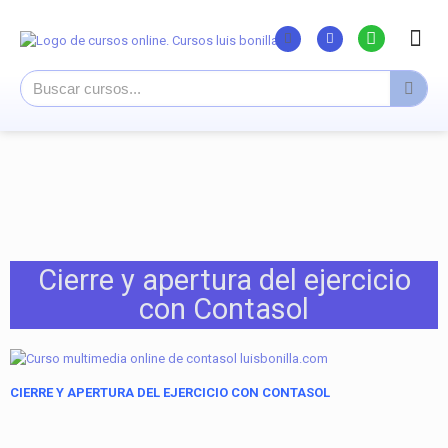
Listado Curs
Cursos su
Canal You
Cierre y apertura del ejercicio
con Contasol
CIERRE Y APERTURA DEL EJERCICIO CON CONTASOL