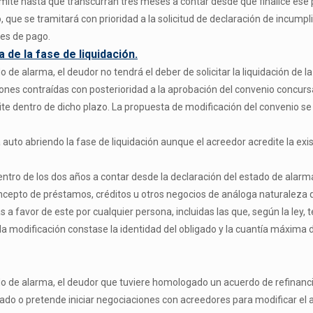
rámite hasta que transcurran tres meses a contar desde que finalice ese
que se tramitará con prioridad a la solicitud de declaración de incumpl
les de pago.
a de la fase de liquidación.
o de alarma, el deudor no tendrá el deber de solicitar la liquidación de
ones contraídas con posterioridad a la aprobación del convenio concurs
te dentro de dicho plazo. La propuesta de modificación del convenio se
rá auto abriendo la fase de liquidación aunque el acreedor acredite la ex
ro de los dos años a contar desde la declaración del estado de alarma
oncepto de préstamos, créditos u otros negocios de análoga naturaleza 
 a favor de este por cualquier persona, incluidas las que, según la ley,
a modificación constase la identidad del obligado y la cuantía máxima d
ado de alarma, el deudor que tuviere homologado un acuerdo de refinan
ado o pretende iniciar negociaciones con acreedores para modificar el a