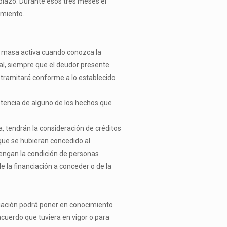
 plazo. Durante esos tres meses el
imiento.
 la masa activa cuando conozca la
al, siempre que el deudor presente
 tramitará conforme a lo establecido
istencia de alguno de los hechos que
, tendrán la consideración de créditos
que se hubieran concedido al
 tengan la condición de personas
e la financiación a conceder o de la
ciación podrá poner en conocimiento
cuerdo que tuviera en vigor o para