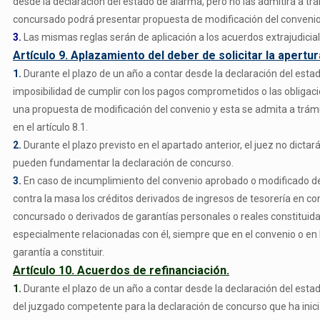
desde la declaración del estado de alarma, pero no las admitirá a t
concursado podrá presentar propuesta de modificación del convenio, 
3.
Las mismas reglas serán de aplicación a los acuerdos extrajudicia
Artículo 9. Aplazamiento del deber de solicitar la apertur
1.
Durante el plazo de un año a contar desde la declaración del estad
imposibilidad de cumplir con los pagos comprometidos o las obligaci
una propuesta de modificación del convenio y esta se admita a trámi
en el artículo 8.1.
2.
Durante el plazo previsto en el apartado anterior, el juez no dicta
pueden fundamentar la declaración de concurso.
3.
En caso de incumplimiento del convenio aprobado o modificado dent
contra la masa los créditos derivados de ingresos de tesorería en c
concursado o derivados de garantías personales o reales constituidas
especialmente relacionadas con él, siempre que en el convenio o en l
garantía a constituir.
Artículo 10. Acuerdos de refinanciación.
1.
Durante el plazo de un año a contar desde la declaración del est
del juzgado competente para la declaración de concurso que ha inici