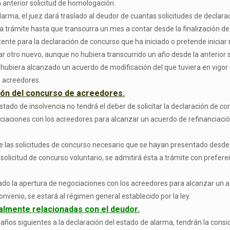
 anterior solicitud de homologación.
alarma, el juez dará traslado al deudor de cuantas solicitudes de declar
 a trámite hasta que transcurra un mes a contar desde la finalización d
te para la declaración de concurso que ha iniciado o pretende iniciar
r otro nuevo, aunque no hubiera transcurrido un año desde la anterior s
 hubiera alcanzado un acuerdo de modificación del que tuviera en vigor u
s acreedores.
ción del concurso de acreedores.
tado de insolvencia no tendrá el deber de solicitar la declaración de c
iaciones con los acreedores para alcanzar un acuerdo de refinanciación
te las solicitudes de concurso necesario que se hayan presentado desde 
olicitud de concurso voluntario, se admitirá ésta a trámite con prefer
do la apertura de negociaciones con los acreedores para alcanzar un a
nvenio, se estará al régimen general establecido por la ley.
almente relacionadas con el deudor.
ños siguientes a la declaración del estado de alarma, tendrán la conside