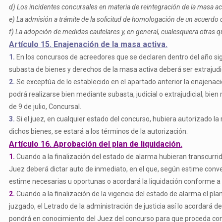
d) Los incidentes concursales en materia de reintegración de la masa ac
e) La admisión a trámite de la solicitud de homologación de un acuerdo d
f) La adopción de medidas cautelares y, en general, cualesquiera otras q
Artículo 15. Enajenación de la masa activa.
1.
En los concursos de acreedores que se declaren dentro del año sigu
subasta de bienes y derechos de la masa activa deberá ser extrajudici
2.
Se exceptúa de lo establecido en el apartado anterior la enajenaci
podrá realizarse bien mediante subasta, judicial o extrajudicial, bie
de 9 de julio, Concursal.
3.
Si el juez, en cualquier estado del concurso, hubiera autorizado la
dichos bienes, se estará a los términos de la autorización.
Artículo 16. Aprobación del plan de liquidación.
1.
Cuando a la finalización del estado de alarma hubieran transcurrid
Juez deberá dictar auto de inmediato, en el que, según estime conveni
estime necesarias u oportunas o acordará la liquidación conforme a l
2.
Cuando a la finalización de la vigencia del estado de alarma el pla
juzgado, el Letrado de la administración de justicia así lo acordará 
pondrá en conocimiento del Juez del concurso para que proceda conf