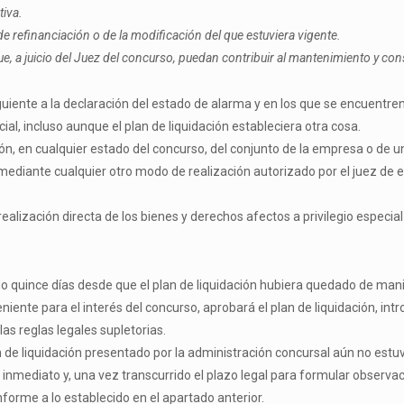
tiva.
e refinanciación o de la modificación del que estuviera vigente.
ue, a juicio del Juez del concurso, puedan contribuir al mantenimiento y co
iente a la declaración del estado de alarma y en los que se encuentren 
al, incluso aunque el plan de liquidación estableciera otra cosa.
ón, en cualquier estado del concurso, del conjunto de la empresa o de u
n mediante cualquier otro modo de realización autorizado por el juez de e
 realización directa de los bienes y derechos afectos a privilegio especia
o quince días desde que el plan de liquidación hubiera quedado de manifi
ente para el interés del concurso, aprobará el plan de liquidación, intr
as reglas legales supletorias.
n de liquidación presentado por la administración concursal aún no estuvi
de inmediato y, una vez transcurrido el plazo legal para formular observa
orme a lo establecido en el apartado anterior.