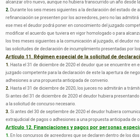
alcanzar otro nuevo, aunque no hubiera transcurrido un año desde la
2.
Durante los seis meses siguientes a la declaración del estado de 
refinanciación se presenten por los acreedores, pero no las admitirá
ese mes el deudor podrá poner en conocimiento del juzgado competen
modificar el acuerdo que tuviera en vigor homologado o para alcanza
los tres meses siguientes a la comunicación al juzgado, el deudor no
las solicitudes de declaración de incumplimiento presentadas por lo
Artículo 11. Régimen especial de la solicitud de declara
1.
Hasta el 31 de diciembre de 2020 el deudor que se encuentre en es
juzgado competente para la declaración de este la apertura de negoc
adhesiones a una propuesta anticipada de convenio.
2.
Hasta el 31 de diciembre de 2020, los jueces no admitirán a trámi
Si antes del 31 de diciembre de 2020 el deudor hubiera presentando s
a la solicitud de concurso necesario.
3.
Si antes del 30 de septiembre de 2020 el deudor hubiera comunica
extrajudicial de pagos o adhesiones a una propuesta anticipada de co
Artículo 12. Financiaciones y pagos por personas especi
1.
En los concursos de acreedores que se declaren dentro de los dos a