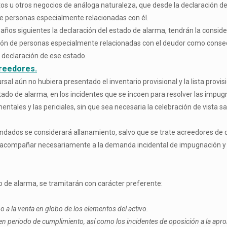
os u otros negocios de análoga naturaleza, que desde la declaración de
 de personas especialmente relacionadas con él.
ños siguientes la declaración del estado de alarma, tendrán la consider
ión de personas especialmente relacionadas con el deudor como consec
la declaración de ese estado.
creedores.
al aún no hubiera presentado el inventario provisional y la lista provis
ado de alarma, en los incidentes que se incoen para resolver las impugna
tales y las periciales, sin que sea necesaria la celebración de vista s
ndados se considerará allanamiento, salvo que se trate acreedores de 
 acompañar necesariamente a la demanda incidental de impugnación y 
o de alarma, se tramitarán con carácter preferente:
o a la venta en globo de los elementos del activo.
n periodo de cumplimiento, así como los incidentes de oposición a la aprob