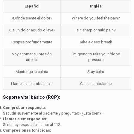
Español
Inglés
¿Dónde siente el dolor?
Where do you feel the pain?
¿Es un dolor agudo o leve?
Is it sharp or mild pain?
Respire profundamente
Take a deep breath
Voy a tomar su presión
I’m going to take your blood
arterial
pressure
Mantenga la calma
Stay calm
Llame a una ambulancia
Call an ambulance
Soporte vital básico (RCP):
Comprobar respuesta:
Sacudir suavemente al paciente y preguntar: «¿Está bien?»
Llamar a emergencias:
Si no hay respuesta, llamar al 112.
Compresiones torácicas: