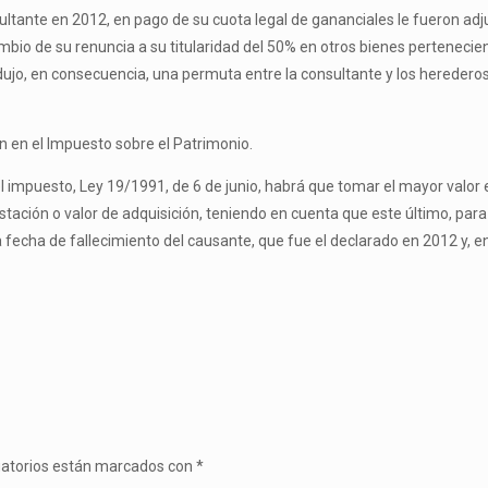
ultante en 2012, en pago de su cuota legal de gananciales le fueron adju
bio de su renuncia a su titularidad del 50% en otros bienes pertenecien
odujo, en consecuencia, una permuta entre la consultante y los heredero
n en el Impuesto sobre el Patrimonio.
el impuesto, Ley 19/1991, de 6 de junio, habrá que tomar el mayor valor 
restación o valor de adquisición, teniendo en cuenta que este último, pa
fecha de fallecimiento del causante, que fue el declarado en 2012 y, en 
gatorios están marcados con
*