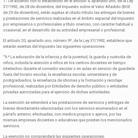
1.- De acuerdo con lo establecido en el artículo 4, apartado uno, de la Ley
37/1992, de 28 de diciembre, del Impuesto sobre el Valor Añadido (BOE
de 29 de diciembre), están sujetas al citado tributo las entregas de bienes
y prestaciones de servicios realizadas en el ámbito espacial del Impuesto
por empresarios o profesionales a título oneroso, con carácter habitual u
ocasional, en el desarrollo de su actividad empresarial o profesional.
El artículo 20, apartado uno, número 9º, de la Ley 37/1992, establece que
estarán exentas del Impuesto las siguientes operaciones:
“9.º La educación de la infancia y de la juventud, la guarda y custodia de
niños, incluida la atención a niños en los centros docentes en tiempo
interlectivo durante el comedor escolar o en aulas en servicio de guardería
fuera del horario escolar, la enseñanza escolar, universitaria y de
postgraduados, la enseñanza de idiomas y la formación y reciclaje
profesional, realizadas por Entidades de derecho público o entidades
privadas autorizadas para el ejercicio de dichas actividades.
La exención se extenderá a las prestaciones de servicios y entregas de
bienes directamente relacionadas con los servicios enumerados en el
párrafo anterior, efectuadas, con medios propios o ajenos, por las
mismas empresas docentes o educativas que presten los mencionados
servicios.
La exención no comprenderá las siguientes operaciones: