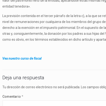
valor del patrimonio neto de la entidad, aplicándose estas mismas regl
entidad tenedora».
La previsión contenida en el tercer párrafo de la letra c), a la que se r
nivel de remuneraciones por cualquiera de los miembros del grupo de p
derecho a la exención en el impuesto patrimonial. En el supuesto de la
otras y, consiguientemente, la donación por los padres a sus hijas del 9
como es obvio, en los términos establecidos en dicho artículo y apart
Vea nuestro curso de fiscal
Deja una respuesta
Tu dirección de correo electrónico no será publicada.
Los campos obli
Comentario
*