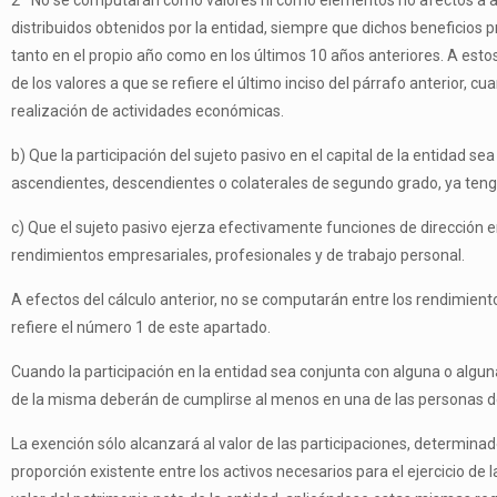
2º No se computarán como valores ni como elementos no afectos a act
distribuidos obtenidos por la entidad, siempre que dichos beneficios p
tanto en el propio año como en los últimos 10 años anteriores. A est
de los valores a que se refiere el último inciso del párrafo anterior, c
realización de actividades económicas.
b) Que la participación del sujeto pasivo en el capital de la entidad
ascendientes, descendientes o colaterales de segundo grado, ya tenga 
c) Que el sujeto pasivo ejerza efectivamente funciones de dirección e
rendimientos empresariales, profesionales y de trabajo personal.
A efectos del cálculo anterior, no se computarán entre los rendimient
refiere el número 1 de este apartado.
Cuando la participación en la entidad sea conjunta con alguna o alguna
de la misma deberán de cumplirse al menos en una de las personas del
La exención sólo alcanzará al valor de las participaciones, determinad
proporción existente entre los activos necesarios para el ejercicio de