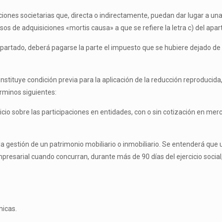
iones societarias que, directa o indirectamente, puedan dar lugar a una
sos de adquisiciones «mortis causa» a que se refiere la letra c) del apart
e apartado, deberá pagarse la parte el impuesto que se hubiere dejado d
stituye condición previa para la aplicación de la reducción reproducida, 
érminos siguientes:
licio sobre las participaciones en entidades, con o sin cotización en m
al la gestión de un patrimonio mobiliario o inmobiliario. Se entenderá qu
 empresarial cuando concurran, durante más de 90 días del ejercicio social
micas.