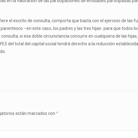
as en la valoración de las participaciones de entidades participadas par
efiere el escrito de consulta, comporta que basta con el ejercicio de las f
arentesco –en este caso, los padres y las tres hijas- para que todos l
 consulta, si esa doble circunstancia concurre en cualquiera de las hija
9,5 del total del capital social tendrá derecho a la reducción establecida
ado.
gatorios están marcados con
*