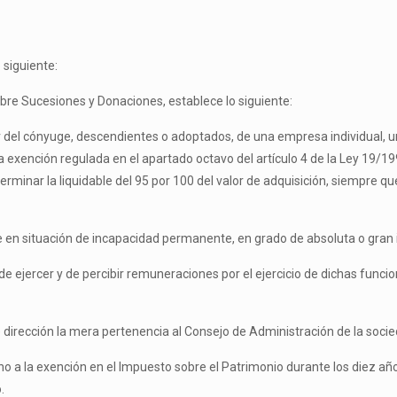
 siguiente:
obre Sucesiones y Donaciones, establece lo siguiente:
or del cónyuge, descendientes o adoptados, de una empresa individual, u
a exención regulada en el apartado octavo del artículo 4 de la Ley 19/19
erminar la liquidable del 95 por 100 del valor de adquisición, siempre q
 en situación de incapacidad permanente, en grado de absoluta o gran 
a de ejercer y de percibir remuneraciones por el ejercicio de dichas fun
dirección la mera pertenencia al Consejo de Administración de la socie
o a la exención en el Impuesto sobre el Patrimonio durante los diez año
.