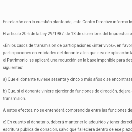
En relación con la cuestión planteada, este Centro Directivo informa lo
El artículo 20.6 de la Ley 29/1987, de 18 de diciembre, del Impuesto s
«En los casos de transmisión de participaciones «inter vivos», en fav
participaciones en entidades del donante a los que sea de aplicación l
el Patrimonio, se aplicará una reducción en la base imponible para det
siguientes:
a) Que el donante tuviese sesenta y cinco o más años o se encontrase
b) Que, si el donante viniere ejerciendo funciones de dirección, dejar
transmisión.
A estos efectos, no se entenderá comprendida entre las funciones de 
c) En cuanto al donatario, deberá mantener lo adquirido y tener derech
escritura pública de donación, salvo que falleciera dentro de ese plazo