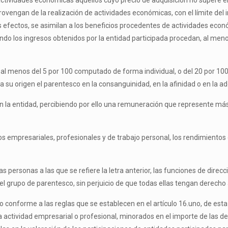
ividades económicas aquellos cuyo precio de adquisición no supere el 
rovengan de la realización de actividades económicas, con el límite del
os efectos, se asimilan a los beneficios procedentes de actividades eco
uando los ingresos obtenidos por la entidad participada procedan, al menos
 sea al menos del 5 por 100 computado de forma individual, o del 20 por 
su origen el parentesco en la consanguinidad, en la afinidad o en la ad
n la entidad, percibiendo por ello una remuneración que represente más 
os empresariales, profesionales y de trabajo personal, los rendimientos 
s personas a las que se refiere la letra anterior, las funciones de dire
 grupo de parentesco, sin perjuicio de que todas ellas tengan derecho 
o conforme a las reglas que se establecen en el artículo 16.uno, de esta
 la actividad empresarial o profesional, minorados en el importe de las d