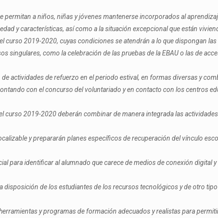
ue permitan a niños, niñas y jóvenes mantenerse incorporados al aprendizaje
edad y características, así como a la situación excepcional que están vivien
e del curso 2019-2020, cuyas condiciones se atendrán a lo que dispongan las 
sos singulares, como la celebración de las pruebas de la EBAU o las de ac
 de actividades de refuerzo en el periodo estival, en formas diversas y com
ntando con el concurso del voluntariado y en contacto con los centros ed
e del curso 2019-2020 deberán combinar de manera integrada las actividades 
calizable y prepararán planes específicos de recuperación del vínculo escol
al para identificar al alumnado que carece de medios de conexión digital y 
a disposición de los estudiantes de los recursos tecnológicos y de otro tipo
 herramientas y programas de formación adecuados y realistas para permit