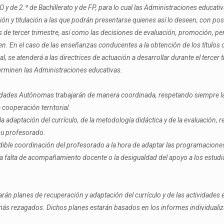
O y de 2.º de Bachillerato y de FP, para lo cual las Administraciones educativ
ón y titulación a las que podrán presentarse quienes así lo deseen, con pos
de tercer trimestre, así como las decisiones de evaluación, promoción, perm
n. En el caso de las enseñanzas conducentes a la obtención de los título
, se atenderá a las directrices de actuación a desarrollar durante el tercer 
erminen las Administraciones educativas.
idades Autónomas trabajarán de manera coordinada, respetando siempre la
cooperación territorial.
 adaptación del currículo, de la metodología didáctica y de la evaluación,
su profesorado.
ible coordinación del profesorado a la hora de adaptar las programaciones, 
 la falta de acompañamiento docente o la desigualdad del apoyo a los estud
rán planes de recuperación y adaptación del currículo y de las actividades
más rezagados. Dichos planes estarán basados en los informes individualiza