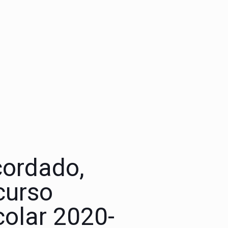
cordado,
 curso
colar 2020-