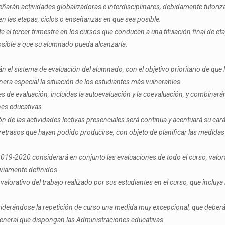
señarán actividades globalizadoras e interdisciplinares, debidamente tutori
 en las etapas, ciclos o enseñanzas en que sea posible.
e el tercer trimestre en los cursos que conducen a una titulación final de 
posible a que su alumnado pueda alcanzarla.
 el sistema de evaluación del alumnado, con el objetivo prioritario de que 
a especial la situación de los estudiantes más vulnerables.
 de evaluación, incluidas la autoevaluación y la coevaluación, y combinarán 
nes educativas.
ón de las actividades lectivas presenciales será continua y acentuará su car
s retrasos que hayan podido producirse, con objeto de planificar las medida
 2019-2020 considerará en conjunto las evaluaciones de todo el curso, val
eviamente definidos.
valorativo del trabajo realizado por sus estudiantes en el curso, que incluy
nsiderándose la repetición de curso una medida muy excepcional, que deber
eneral que dispongan las Administraciones educativas.