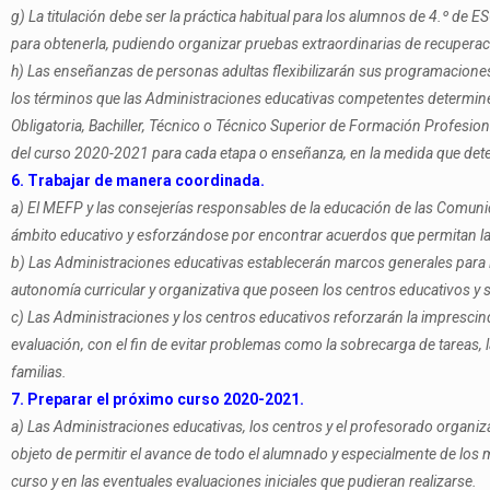
g) La titulación debe ser la práctica habitual para los alumnos de 4.º de ES
para obtenerla, pudiendo organizar pruebas extraordinarias de recuperaci
h) Las enseñanzas de personas adultas flexibilizarán sus programaciones 
los términos que las Administraciones educativas competentes determine
Obligatoria, Bachiller, Técnico o Técnico Superior de Formación Profesional
del curso 2020-2021 para cada etapa o enseñanza, en la medida que det
6. Trabajar de manera coordinada.
a) El MEFP y las consejerías responsables de la educación de las Comun
ámbito educativo y esforzándose por encontrar acuerdos que permitan la 
b) Las Administraciones educativas establecerán marcos generales para la
autonomía curricular y organizativa que poseen los centros educativos y 
c) Las Administraciones y los centros educativos reforzarán la imprescind
evaluación, con el fin de evitar problemas como la sobrecarga de tareas,
familias.
7. Preparar el próximo curso 2020-2021.
a) Las Administraciones educativas, los centros y el profesorado organiza
objeto de permitir el avance de todo el alumnado y especialmente de los 
curso y en las eventuales evaluaciones iniciales que pudieran realizarse.