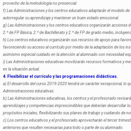
provecho de la metodología no presencial.
f) Las Administraciones y los centros educativos adaptarán el modelo de tu
autorregular su aprendizaje y mantener un buen estado emocional.
g) Las Administraciones y los centros educativos organizarán acciones d
2.º de FP Básica, 2.º de Bachillerato y 2.º de FP de grado medio, incluye
h) Los centros educativos organizarán sus recursos de apoyo para favore
favoreciendo su acceso al currículo por medio de la adaptación de los 
asimismo especial cuidado en la atención al alumnado con necesidad esp
i) Las Administraciones educativas movilizarán recursos formativos y me
en la situación actual.
4. Flexibilizar el currículo y las programaciones didácticas.
a) El desarrollo del curso 2019-2020 tendrá un carácter excepcional, lo qu
Administraciones educativas.
b) Las Administraciones educativas, los centros y el profesorado revisarán
aprendizajes y competencias imprescindibles que deberían desarrollar los
propósitos iniciales, flexibilizando sus planes de trabajo y cuidando de n
c) Los centros educativos y el profesorado aprovecharán el tercer trimestr
anteriores que resulten necesarias para todo o parte de su alumnado.