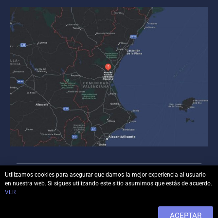
Utilizamos cookies para asegurar que damos la mejor experiencia al usuario
en nuestra web. Si sigues utilizando este sitio asumimos que estás de acuerdo.
© Copyright
luisbonilla.com
– Todos los derechos
VER
reservados.
ACEPTAR