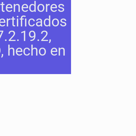
ntenedores
rtificados
.2.19.2,
D, hecho en