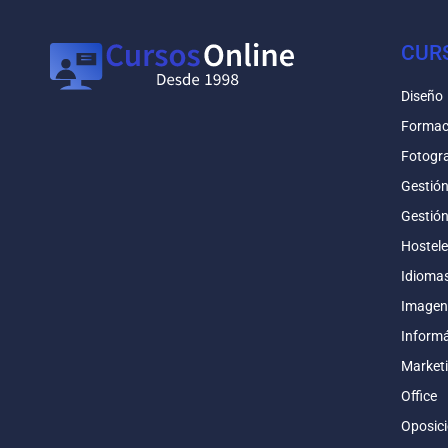
CUR
Diseño
Formac
Fotogra
Gestió
Gestió
Hostele
Idioma
Imagen
Informá
Market
Office
Oposic