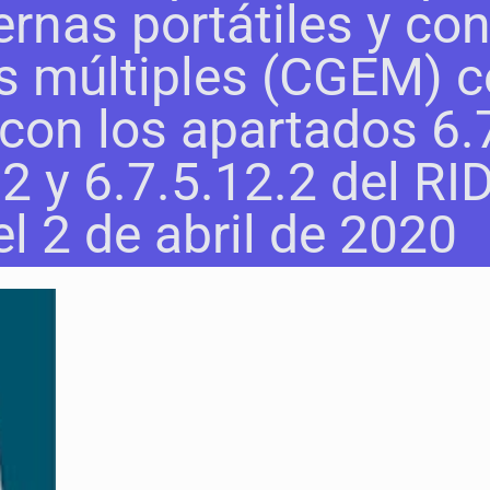
ernas portátiles y co
 múltiples (CGEM) ce
con los apartados 6.7
.2 y 6.7.5.12.2 del RI
l 2 de abril de 2020