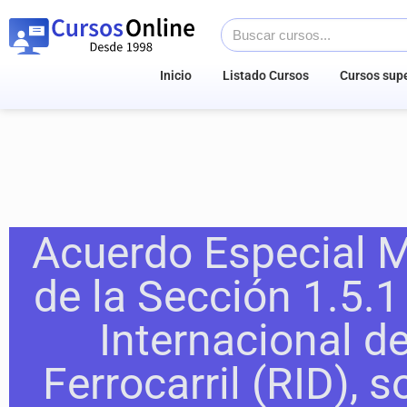
Inicio
Listado Cursos
Cursos supe
Acuerdo Especial Mu
de la Sección 1.5.
Internacional d
Ferrocarril (RID), 