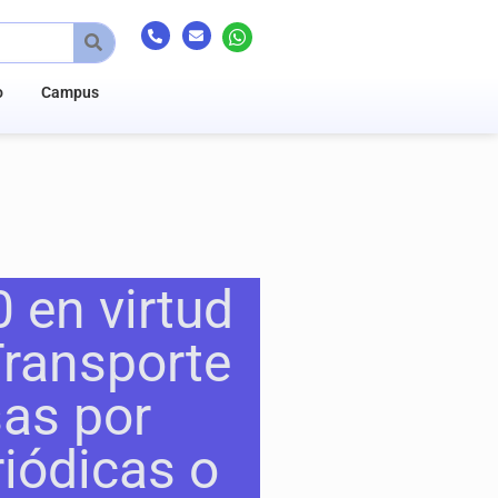
o
Campus
 en virtud
Transporte
sas por
riódicas o