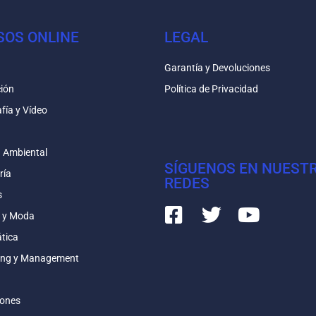
SOS ONLINE
LEGAL
Garantía y Devoluciones
ión
Política de Privacidad
fía y Vídeo
n
n Ambiental
SÍGUENOS EN NUEST
ría
REDES
s
 y Moda
tica
ing y Management
iones