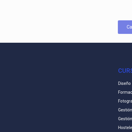
Ca
CUR
Diseño
Formac
Fotogra
Gestió
Gestió
Hostele