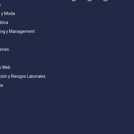
s
 y Moda
ática
ing y Management
iones
s Web
ión y Riesgos Laborales
ia